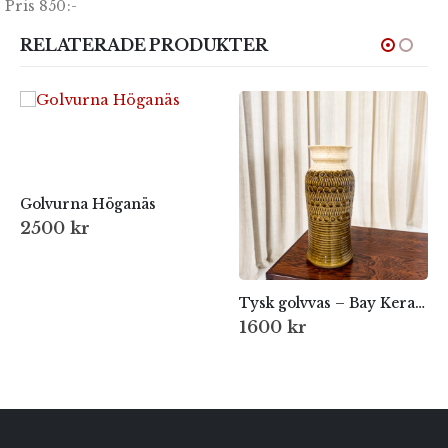
Pris 850:-
RELATERADE PRODUKTER
Golvurna Höganäs
2500
kr
Tysk golvvas – Bay Keramik 1970-tal | West Germany
1600
kr