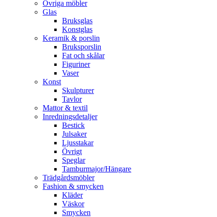
Övriga möbler
Glas
Bruksglas
Konstglas
Keramik & porslin
Bruksporslin
Fat och skålar
Figuriner
Vaser
Konst
Skulpturer
Tavlor
Mattor & textil
Inredningsdetaljer
Bestick
Julsaker
Ljusstakar
Övrigt
Speglar
Tamburmajor/Hängare
Trädgårdsmöbler
Fashion & smycken
Kläder
Väskor
Smycken