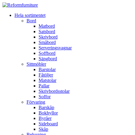
Hela sortimentet
Bord
Matbord
Satsbord
Skrivbord
Småbord
Serveringsvagnar
Soffbord
Sängbord
Sittmöbler
Barstolar
Fåtöljer
Matstolar
Pallar
Skrivbordsstolar
Soffor
Förvaring
Barskåp
Bokhyllor
Byråer
Sideboard
Skåp
Belysning