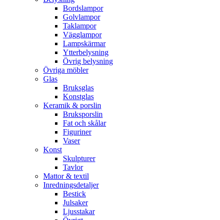
Bordslampor
Golvlampor
Taklampor
Vägglampor
Lampskärmar
Ytterbelysning
Övrig belysning
Övriga möbler
Glas
Bruksglas
Konstglas
Keramik & porslin
Bruksporslin
Fat och skålar
Figuriner
Vaser
Konst
Skulpturer
Tavlor
Mattor & textil
Inredningsdetaljer
Bestick
Julsaker
Ljusstakar