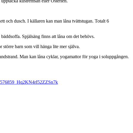
tt upptäcka kustremsan eller Österlen.
ett och dusch. I källaren kan man låna tvättstugan. Totalt 6
bäddsoffa. Spjälsäng finns att låna om det behövs.
 större barn som vill hänga lite mer själva.
sandstrand. Man kan låna cyklar, yogamattor för yoga i soluppgången.
1585576859_Hq2KN4rI52ZZSn7k