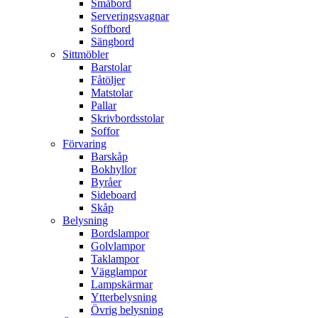
Småbord
Serveringsvagnar
Soffbord
Sängbord
Sittmöbler
Barstolar
Fåtöljer
Matstolar
Pallar
Skrivbordsstolar
Soffor
Förvaring
Barskåp
Bokhyllor
Byråer
Sideboard
Skåp
Belysning
Bordslampor
Golvlampor
Taklampor
Vägglampor
Lampskärmar
Ytterbelysning
Övrig belysning