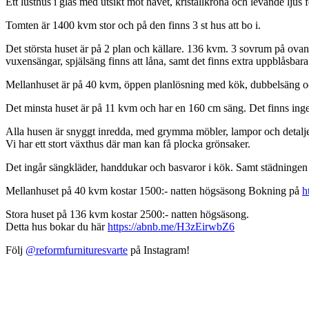
Ett lusthus i glas med utsikt mot havet, kristallkrona och levande ljus f
Tomten är 1400 kvm stor och på den finns 3 st hus att bo i.
Det största huset är på 2 plan och källare. 136 kvm. 3 sovrum på ovanv
vuxensängar, spjälsäng finns att låna, samt det finns extra uppblåsbara 
Mellanhuset är på 40 kvm, öppen planlösning med kök, dubbelsäng och 
Det minsta huset är på 11 kvm och har en 160 cm säng. Det finns ingen 
Alla husen är snyggt inredda, med grymma möbler, lampor och detaljer
Vi har ett stort växthus där man kan få plocka grönsaker.
Det ingår sängkläder, handdukar och basvaror i kök. Samt städningen 
Mellanhuset på 40 kvm kostar 1500:- natten högsäsong Bokning på
h
Stora huset på 136 kvm kostar 2500:- natten högsäsong.
Detta hus bokar du här
https://abnb.me/H3zEirwbZ6
Följ
@reformfurnituresvarte
på Instagram!