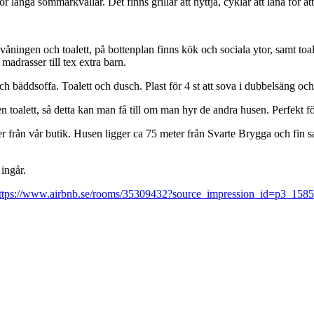
ör långa sommarkvällar. Det finns grillar att nyttja, cyklar att låna för a
åningen och toalett, på bottenplan finns kök och sociala ytor, samt toal
madrasser till tex extra barn.
bäddsoffa. Toalett och dusch. Plast för 4 st att sova i dubbelsäng och 
toalett, så detta kan man få till om man hyr de andra husen. Perfekt för
 från vår butik. Husen ligger ca 75 meter från Svarte Brygga och fin 
ingår.
ttps://www.airbnb.se/rooms/35309432?source_impression_id=p3_