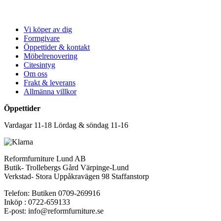
Vi köper av dig
Formgivare
Öppettider & kontakt
Möbelrenovering
Citesintyg
Om oss
Frakt & leverans
Allmänna villkor
Öppettider
Vardagar 11-18 Lördag & söndag 11-16
Reformfurniture Lund AB
Butik- Trollebergs Gård Värpinge-Lund
Verkstad- Stora Uppåkravägen 98 Staffanstorp
Telefon: Butiken 0709-269916
Inköp : 0722-659133
E-post: info@reformfurniture.se