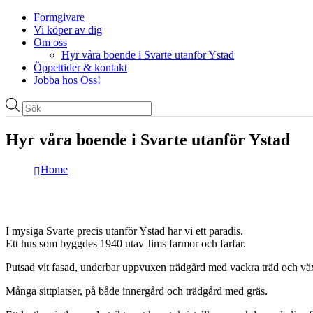
Formgivare
Vi köper av dig
Om oss
Hyr våra boende i Svarte utanför Ystad
Öppettider & kontakt
Jobba hos Oss!
Produktsökning
Hyr våra boende i Svarte utanför Ystad
Home
I mysiga Svarte precis utanför Ystad har vi ett paradis.
Ett hus som byggdes 1940 utav Jims farmor och farfar.
Putsad vit fasad, underbar uppvuxen trädgård med vackra träd och växt
Många sittplatser, på både innergård och trädgård med gräs.