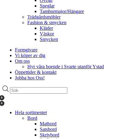
Övrigt
Speglar
Tamburmajor/Hängare
Trädgårdsmöbler
Fashion & smycken
Kläder
Väskor
Smycken
Formgivare
Vi köper av dig
Om oss
Hyr våra boende i Svarte utanför Ystad
Öppettider & kontakt
Jobba hos Oss!
Produktsökning
0
0
Hela sortimentet
Bord
Matbord
Satsbord
Skrivbord