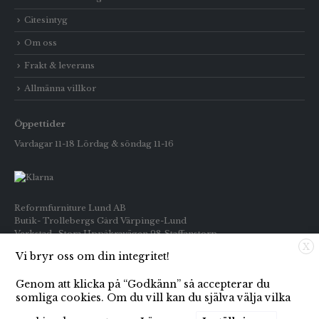
Citesintyg
Om oss
Frakt & leverans
Allmänna villkor
Öppettider
Vardagar 11-18 Lördag & söndag 11-16
Reformfurniture Lund AB
Butik- Trollebergs Gård Värpinge-Lund
Verkstad- Stora Uppåkravägen 98 Staffanstorp
X
Vi bryr oss om din integritet!
Telefon: Butiken 0709-269916
Inköp : 0722-659133
Genom att klicka på “Godkänn” så accepterar du
E-post: info@reformfurniture.se
somliga cookies. Om du vill kan du själva välja vilka