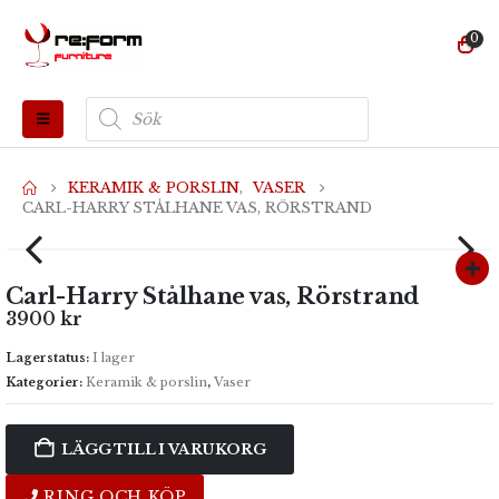
0
Produktsökning
KERAMIK & PORSLIN
,
VASER
CARL-HARRY STÅLHANE VAS, RÖRSTRAND
Carl-Harry Stålhane vas, Rörstrand
3900
kr
Lagerstatus:
I lager
Kategorier:
Keramik & porslin
,
Vaser
LÄGG TILL I VARUKORG
RING OCH KÖP