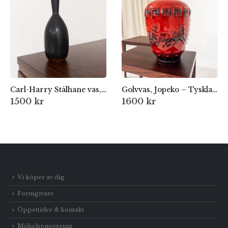
Carl-Harry Stålhane vas, Rörstrand
Golvvas, Jopeko – Tyskland, 1960-tal
1500
kr
1600
kr
Vi köper av dig
Formgivare
Öppettider & kontakt
Möbelrenovering