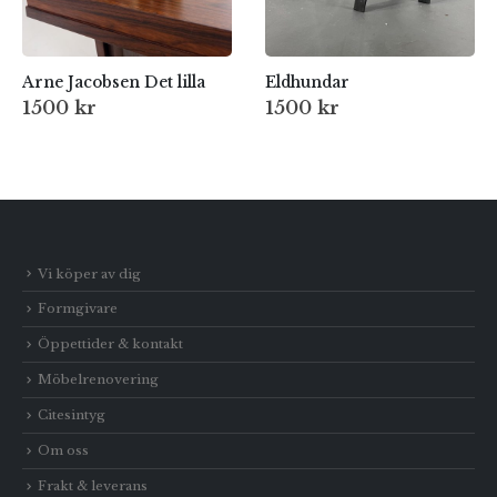
Arne Jacobsen Det lilla
Eldhundar
1500
kr
1500
kr
Vi köper av dig
Formgivare
Öppettider & kontakt
Möbelrenovering
Citesintyg
Om oss
Frakt & leverans