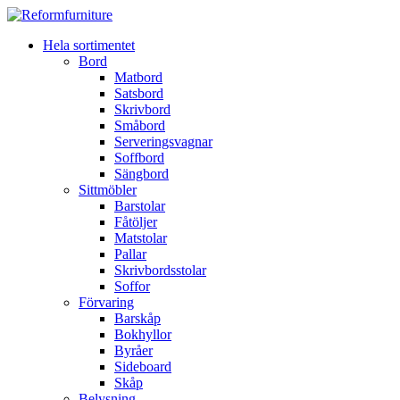
Hela sortimentet
Bord
Matbord
Satsbord
Skrivbord
Småbord
Serveringsvagnar
Soffbord
Sängbord
Sittmöbler
Barstolar
Fåtöljer
Matstolar
Pallar
Skrivbordsstolar
Soffor
Förvaring
Barskåp
Bokhyllor
Byråer
Sideboard
Skåp
Belysning