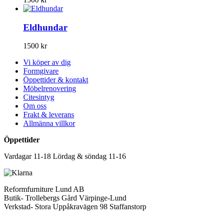
Eldhundar
1500
kr
Vi köper av dig
Formgivare
Öppettider & kontakt
Möbelrenovering
Citesintyg
Om oss
Frakt & leverans
Allmänna villkor
Öppettider
Vardagar 11-18 Lördag & söndag 11-16
Reformfurniture Lund AB
Butik- Trollebergs Gård Värpinge-Lund
Verkstad- Stora Uppåkravägen 98 Staffanstorp