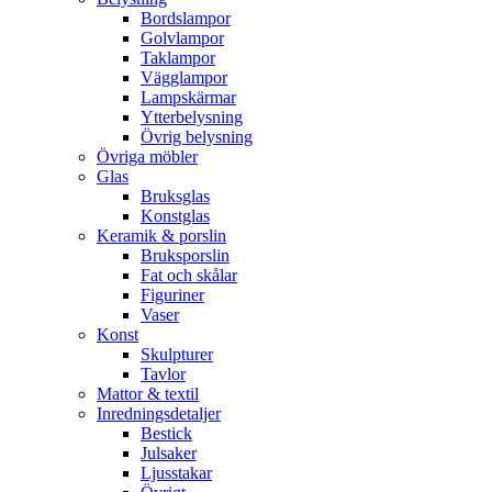
Bordslampor
Golvlampor
Taklampor
Vägglampor
Lampskärmar
Ytterbelysning
Övrig belysning
Övriga möbler
Glas
Bruksglas
Konstglas
Keramik & porslin
Bruksporslin
Fat och skålar
Figuriner
Vaser
Konst
Skulpturer
Tavlor
Mattor & textil
Inredningsdetaljer
Bestick
Julsaker
Ljusstakar