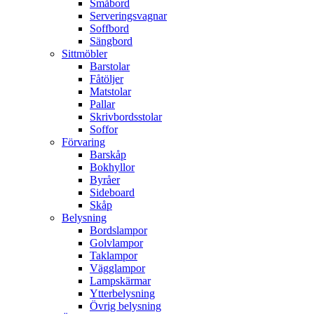
Småbord
Serveringsvagnar
Soffbord
Sängbord
Sittmöbler
Barstolar
Fåtöljer
Matstolar
Pallar
Skrivbordsstolar
Soffor
Förvaring
Barskåp
Bokhyllor
Byråer
Sideboard
Skåp
Belysning
Bordslampor
Golvlampor
Taklampor
Vägglampor
Lampskärmar
Ytterbelysning
Övrig belysning