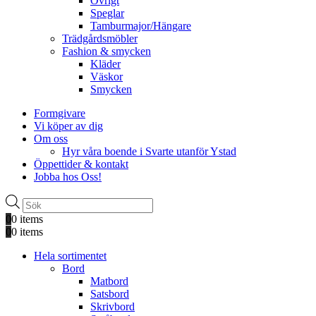
Övrigt
Speglar
Tamburmajor/Hängare
Trädgårdsmöbler
Fashion & smycken
Kläder
Väskor
Smycken
Formgivare
Vi köper av dig
Om oss
Hyr våra boende i Svarte utanför Ystad
Öppettider & kontakt
Jobba hos Oss!
Produktsökning
0
0 items
0
0 items
Hela sortimentet
Bord
Matbord
Satsbord
Skrivbord