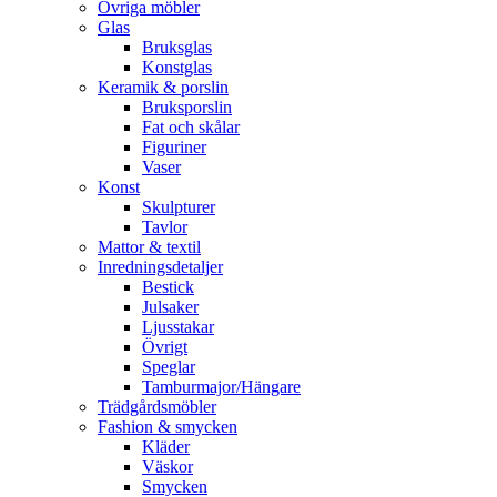
Övriga möbler
Glas
Bruksglas
Konstglas
Keramik & porslin
Bruksporslin
Fat och skålar
Figuriner
Vaser
Konst
Skulpturer
Tavlor
Mattor & textil
Inredningsdetaljer
Bestick
Julsaker
Ljusstakar
Övrigt
Speglar
Tamburmajor/Hängare
Trädgårdsmöbler
Fashion & smycken
Kläder
Väskor
Smycken