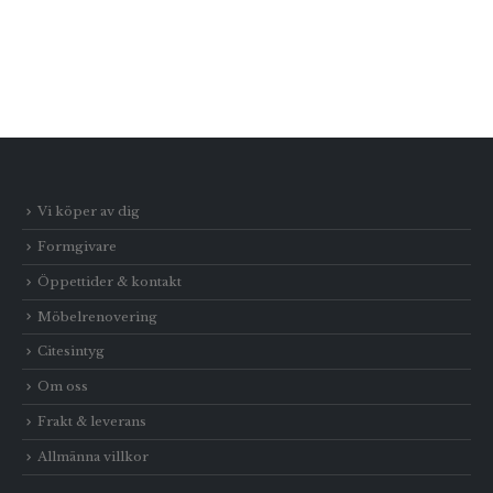
Vi köper av dig
Formgivare
Öppettider & kontakt
Möbelrenovering
Citesintyg
Om oss
Frakt & leverans
Allmänna villkor