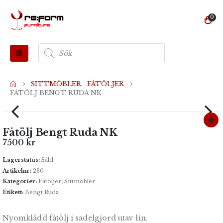
0
Produktsökning
SITTMÖBLER
,
FÅTÖLJER
FÅTÖLJ BENGT RUDA NK
Fåtölj Bengt Ruda NK
7500
kr
Lagerstatus:
Såld
Artikelnr:
230
Kategorier:
Fåtöljer
,
Sittmöbler
Etikett:
Bengt Ruda
Nyomklädd fåtölj i sadelgjord utav lin.