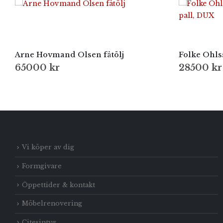
Arne Hovmand Olsen fåtölj
65000
kr
28500
kr
Vi köper av dig
Formgivare
Öppettider & kontakt
Möbelrenovering
Citesintyg