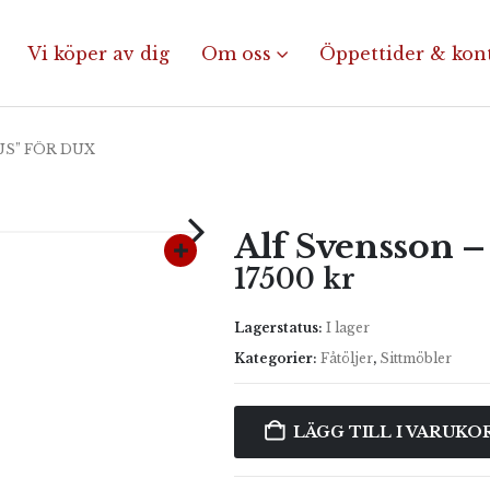
Vi köper av dig
Om oss
Öppettider & kon
US” FÖR DUX
Alf Svensson 
17500
kr
Lagerstatus:
I lager
Kategorier:
Fåtöljer
,
Sittmöbler
LÄGG TILL I VARUKO