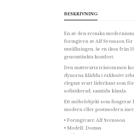
BESKRIVNING
En av den svenska modernismen
formgiven av Alf Svensson fö
utställningen, är en ikon från 19
genomtänkta komfort.
Den mattsvarta trästommen kon
dynorna klädda i exklusivt zeb
elegant svart läderkant som för
sofistikerad, samtida känsla.
Ett möbelobjekt som fungerar li
modern eller postmodern inre
• Formgivare: Alf Svensson
• Modell: Domus