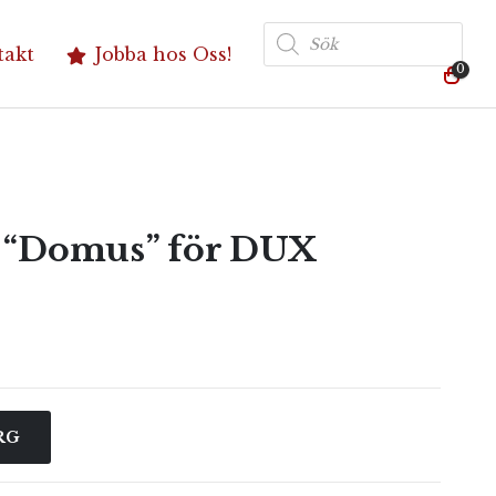
Produktsökning
takt
Jobba hos Oss!
0
– “Domus” för DUX
RG