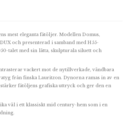
s mest eleganta fåtöljer. Modellen Domus,
r DUX och presenterad i samband med H55-
50-talet med sin lätta, skulpturala siluett och
trasterar vackert mot de nytillverkade, vändbara
ratyg från finska Lauritzon. Dynorna ramas in av en
stärker fåtöljens grafiska uttryck och ger den en
ka väl i ett klassiskt mid century-hem som i en
dning.