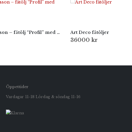
Folke Ohlsson – fåtölj “Profil” med pall, DUX
Art Deco fåtöljer
36000
kr
Öppettider
Vardagar 11-18 Lördag & söndag 11-16