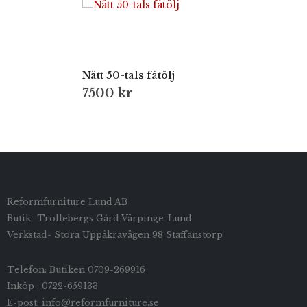
Nätt 50-tals fåtölj
7500
kr
Reformfurniture Lund AB
Butik- Trollebergs Gård Värpinge-Lund
Verkstad- Stora Uppåkravägen 98 Staffanstorp
Telefon: Butiken 0709-269916
Inköp : 0722-659133
E-post: info@reformfurniture.se