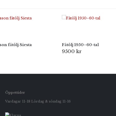
on fåtölj Siesta
Fåtölj 1950–60-tal
9500
kr
Öppettider
Vardagar 11-18 Lördag & söndag 11-16