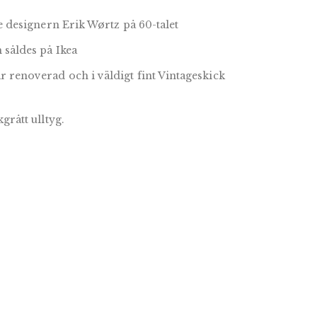
e designern Erik Wørtz på 60-talet
 såldes på Ikea
renoverad och i väldigt fint Vintageskick
grått ulltyg.