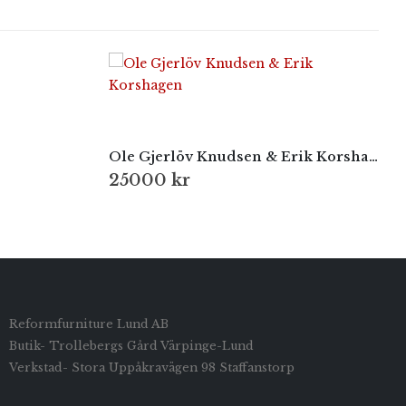
Ole Gjerlöv Knudsen & Erik Korshagen
25000
kr
Reformfurniture Lund AB
Butik- Trollebergs Gård Värpinge-Lund
Verkstad- Stora Uppåkravägen 98 Staffanstorp