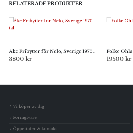
RELATERADE PRODUKTER
Åke Fribytter för Nelo, Sverige 1970-tal
Folke Ohlss
3800
kr
19500
kr
Vi köper av dig
Formgivare
Öppettider & kontakt