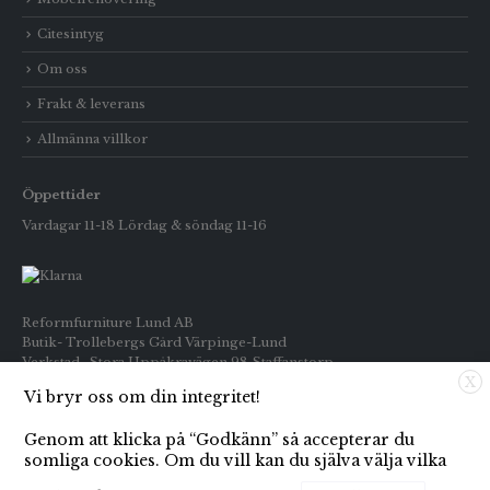
Citesintyg
Om oss
Frakt & leverans
Allmänna villkor
Öppettider
Vardagar 11-18 Lördag & söndag 11-16
Reformfurniture Lund AB
Butik- Trollebergs Gård Värpinge-Lund
Verkstad- Stora Uppåkravägen 98 Staffanstorp
X
Vi bryr oss om din integritet!
Telefon: Butiken 0709-269916
Inköp : 0722-659133
Genom att klicka på “Godkänn” så accepterar du
E-post: info@reformfurniture.se
somliga cookies. Om du vill kan du själva välja vilka