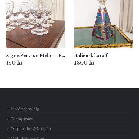
Signe Persson Melin – Ruben vin/ölglas
Italiensk karaff
150
kr
1800
kr
Vi köper av dig
Formgivare
Öppettider & kontakt
Möbelrenovering