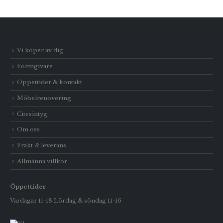
Vi köper av dig
Formgivare
Öppettider & kontakt
Möbelrenovering
Citesintyg
Om oss
Frakt & leverans
Allmänna villkor
Öppettider
Vardagar 11-18 Lördag & söndag 11-16