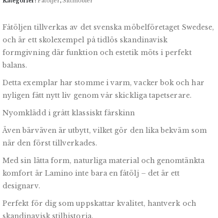
Kategorier:
Fåtöljer
,
Sittmöbler
Fåtöljen tillverkas av det svenska möbelföretaget Swedese,
och är ett skolexempel på tidlös skandinavisk
formgivning där funktion och estetik möts i perfekt
balans.
Detta exemplar har stomme i varm, vacker bok och har
nyligen fått nytt liv genom vår skickliga tapetserare.
Nyomklädd i grått klassiskt fårskinn
Även bärväven är utbytt, vilket gör den lika bekväm som
när den först tillverkades.
Med sin lätta form, naturliga material och genomtänkta
komfort är Lamino inte bara en fåtölj – det är ett
designarv.
Perfekt för dig som uppskattar kvalitet, hantverk och
skandinavisk stilhistoria.