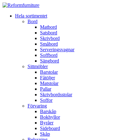
Hela sortimentet
Bord
Matbord
Satsbord
Skrivbord
Småbord
Serveringsvagnar
Soffbord
Sängbord
Sittmöbler
Barstolar
Fåtöljer
Matstolar
Pallar
Skrivbordsstolar
Soffor
Förvaring
Barskåp
Bokhyllor
Byråer
Sideboard
Skåp
Belysning