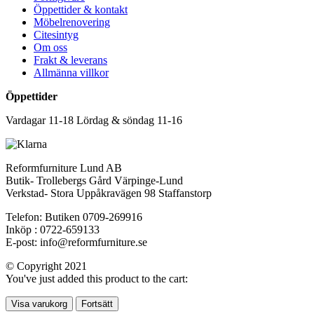
Öppettider & kontakt
Möbelrenovering
Citesintyg
Om oss
Frakt & leverans
Allmänna villkor
Öppettider
Vardagar 11-18 Lördag & söndag 11-16
Reformfurniture Lund AB
Butik- Trollebergs Gård Värpinge-Lund
Verkstad- Stora Uppåkravägen 98 Staffanstorp
Telefon: Butiken 0709-269916
Inköp : 0722-659133
E-post: info@reformfurniture.se
© Copyright 2021
You've just added this product to the cart:
Visa varukorg
Fortsätt