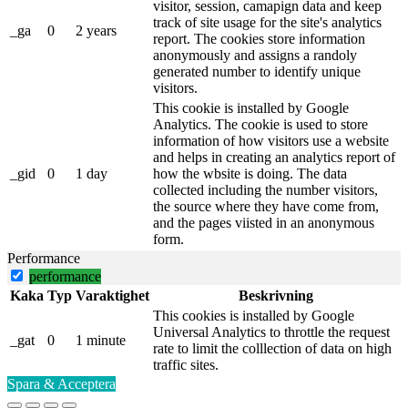
visitor, session, camapign data and keep
track of site usage for the site's analytics
_ga
0
2 years
report. The cookies store information
anonymously and assigns a randoly
generated number to identify unique
visitors.
This cookie is installed by Google
Analytics. The cookie is used to store
information of how visitors use a website
and helps in creating an analytics report of
_gid
0
1 day
how the wbsite is doing. The data
collected including the number visitors,
the source where they have come from,
and the pages viisted in an anonymous
form.
Performance
performance
Kaka
Typ
Varaktighet
Beskrivning
This cookies is installed by Google
Universal Analytics to throttle the request
_gat
0
1 minute
rate to limit the colllection of data on high
traffic sites.
Spara & Acceptera