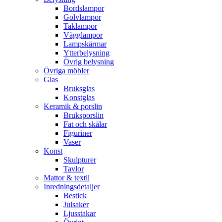
Bordslampor
Golvlampor
Taklampor
Vägglampor
Lampskärmar
Ytterbelysning
Övrig belysning
Övriga möbler
Glas
Bruksglas
Konstglas
Keramik & porslin
Bruksporslin
Fat och skålar
Figuriner
Vaser
Konst
Skulpturer
Tavlor
Mattor & textil
Inredningsdetaljer
Bestick
Julsaker
Ljusstakar