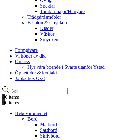
Övrigt
Speglar
Tamburmajor/Hängare
Trädgårdsmöbler
Fashion & smycken
Kläder
Väskor
Smycken
Formgivare
Vi köper av dig
Om oss
Hyr våra boende i Svarte utanför Ystad
Öppettider & kontakt
Jobba hos Oss!
Produktsökning
0
0 items
0
0 items
Hela sortimentet
Bord
Matbord
Satsbord
Skrivbord