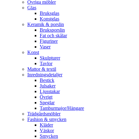
Övriga möbler
Glas
Bruksglas
Konstglas
Keramik & porslin
Bruksporslin
Fat och skålar
Figuriner
Vaser
Konst
Skulpturer
Tavlor
Mattor & textil
Inredningsdetaljer
Bestick
Julsaker
Ljusstakar
Övrigt
Speglar
Tamburmajor/Hängare
Trädgårdsmöbler
Fashion & smycken
Kläder
Väskor
Smycken