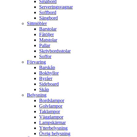
Småbord
Serveringsvagnar
Soffbord
Sängbord
Sittmöbler
Barstolar
Fåtöljer
Matstolar
Pallar
Skrivbordsstolar
Soffor
Förvaring
Barskåp
Bokhyllor
Byråer
Sideboard
Skåp
Belysning
Bordslampor
Golvlampor
Taklampor
Vägglampor
Lampskärmar
Ytterbelysning
Övrig belysning