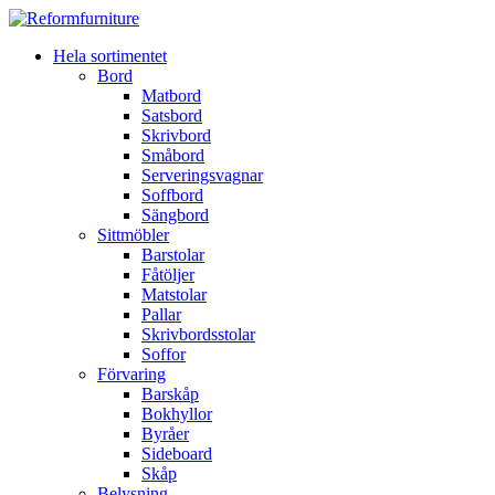
Hela sortimentet
Bord
Matbord
Satsbord
Skrivbord
Småbord
Serveringsvagnar
Soffbord
Sängbord
Sittmöbler
Barstolar
Fåtöljer
Matstolar
Pallar
Skrivbordsstolar
Soffor
Förvaring
Barskåp
Bokhyllor
Byråer
Sideboard
Skåp
Belysning