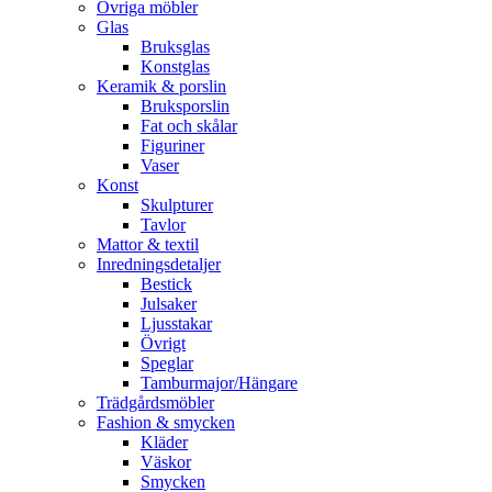
Övriga möbler
Glas
Bruksglas
Konstglas
Keramik & porslin
Bruksporslin
Fat och skålar
Figuriner
Vaser
Konst
Skulpturer
Tavlor
Mattor & textil
Inredningsdetaljer
Bestick
Julsaker
Ljusstakar
Övrigt
Speglar
Tamburmajor/Hängare
Trädgårdsmöbler
Fashion & smycken
Kläder
Väskor
Smycken