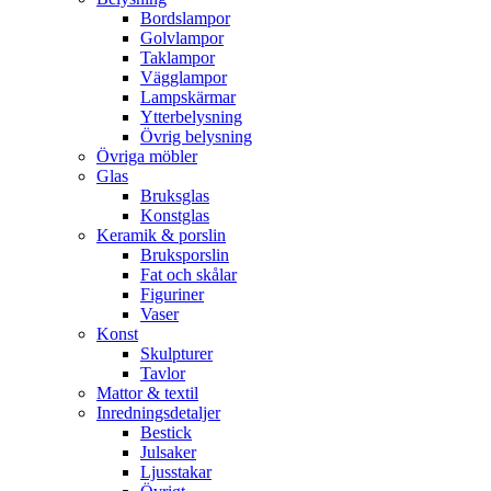
Bordslampor
Golvlampor
Taklampor
Vägglampor
Lampskärmar
Ytterbelysning
Övrig belysning
Övriga möbler
Glas
Bruksglas
Konstglas
Keramik & porslin
Bruksporslin
Fat och skålar
Figuriner
Vaser
Konst
Skulpturer
Tavlor
Mattor & textil
Inredningsdetaljer
Bestick
Julsaker
Ljusstakar