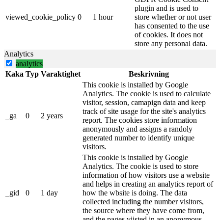
plugin and is used to
viewed_cookie_policy
0
1 hour
store whether or not user
has consented to the use
of cookies. It does not
store any personal data.
Analytics
analytics
Kaka
Typ
Varaktighet
Beskrivning
This cookie is installed by Google
Analytics. The cookie is used to calculate
visitor, session, camapign data and keep
track of site usage for the site's analytics
_ga
0
2 years
report. The cookies store information
anonymously and assigns a randoly
generated number to identify unique
visitors.
This cookie is installed by Google
Analytics. The cookie is used to store
information of how visitors use a website
and helps in creating an analytics report of
_gid
0
1 day
how the wbsite is doing. The data
collected including the number visitors,
the source where they have come from,
and the pages viisted in an anonymous