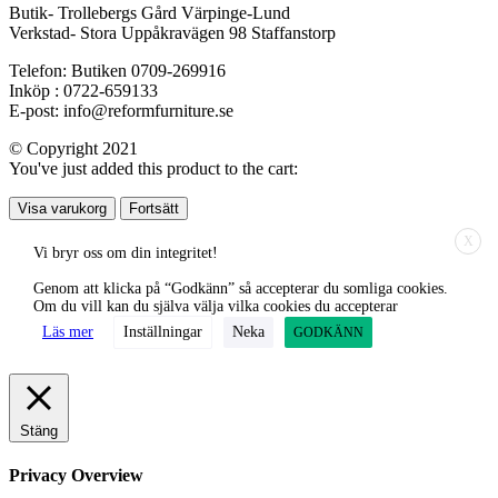
Butik- Trollebergs Gård Värpinge-Lund
Verkstad- Stora Uppåkravägen 98 Staffanstorp
Telefon: Butiken 0709-269916
Inköp : 0722-659133
E-post: info@reformfurniture.se
© Copyright 2021
You've just added this product to the cart:
Visa varukorg
Fortsätt
X
Vi bryr oss om din integritet!
Genom att klicka på “Godkänn” så accepterar du somliga cookies.
Om du vill kan du själva välja vilka cookies du accepterar
Läs mer
Inställningar
Neka
GODKÄNN
Stäng
Privacy Overview