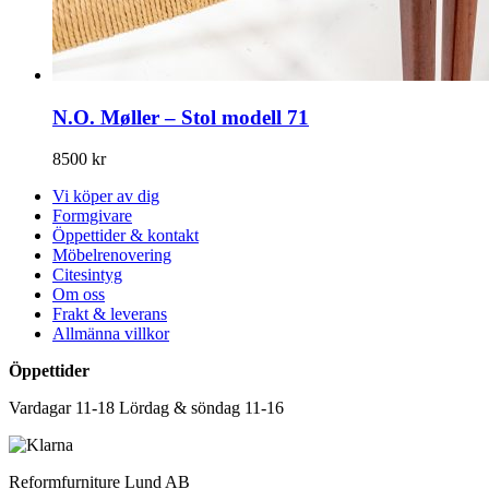
N.O. Møller – Stol modell 71
8500
kr
Vi köper av dig
Formgivare
Öppettider & kontakt
Möbelrenovering
Citesintyg
Om oss
Frakt & leverans
Allmänna villkor
Öppettider
Vardagar 11-18 Lördag & söndag 11-16
Reformfurniture Lund AB