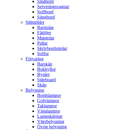
Småbord
Serveringsvagnar
Soffbord
Sängbord
Sittmöbler
Barstolar
Fåtöljer
Matstolar
Pallar
Skrivbordsstolar
Soffor
Förvaring
Barskåp
Bokhyllor
Byråer
Sideboard
Skåp
Belysning
Bordslampor
Golvlampor
Taklampor
Vägglampor
Lampskärmar
Ytterbelysning
Övrig belysning