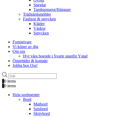
Övrigt
Speglar
Tamburmajor/Hängare
Trädgårdsmöbler
Fashion & smycken
Kläder
Väskor
Smycken
Formgivare
Vi köper av dig
Om oss
Hyr våra boende i Svarte utanför Ystad
Öppettider & kontakt
Jobba hos Oss!
Produktsökning
0
0 items
0
0 items
Hela sortimentet
Bord
Matbord
Satsbord
Skrivbord