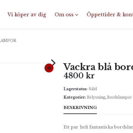
Vi köper av dig
Om oss
Öppettider & kon
SLAMPOR
Vackra blå bo
4800
kr
Lagerstatus:
Såld
Kategorier:
Belysning
,
Bordslampor
BESKRIVNING
Ett par helt fantastiska bordsl