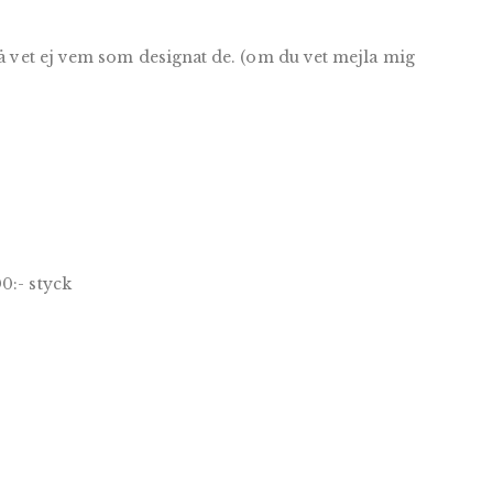
 så vet ej vem som designat de. (om du vet mejla mig
0:- styck