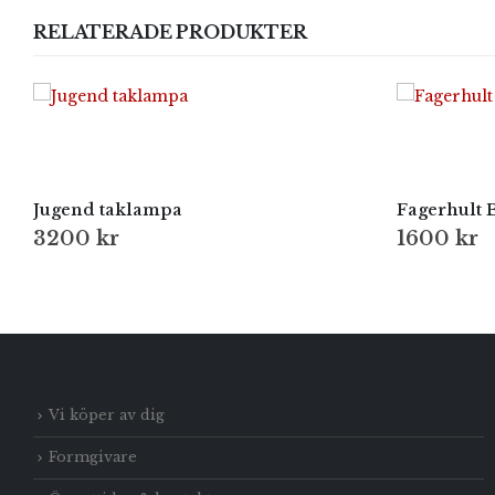
RELATERADE PRODUKTER
Jugend taklampa
Fagerhult 
3200
kr
1600
kr
Vi köper av dig
Formgivare