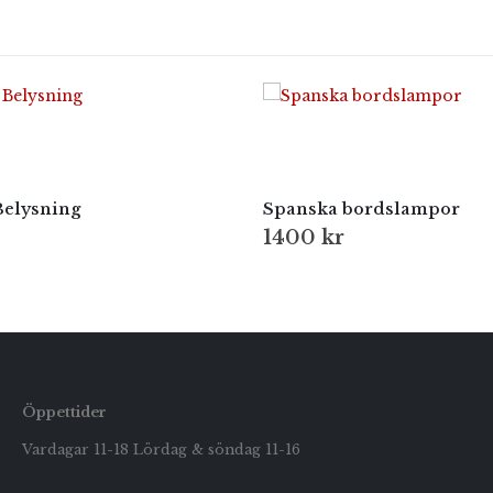
Belysning
Spanska bordslampor
1400
kr
Öppettider
Vardagar 11-18 Lördag & söndag 11-16