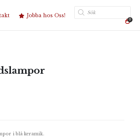
Produktsökning
takt
Jobba hos Oss!
0
rdslampor
ampor i blå keramik.