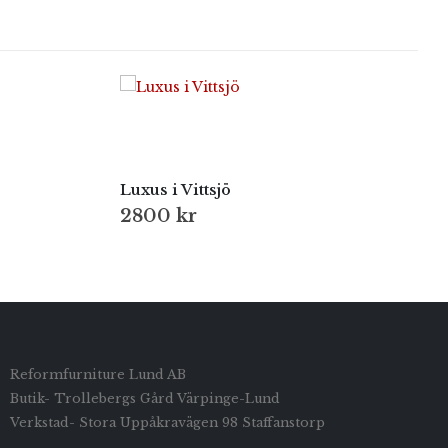
Luxus i Vittsjö
2800
kr
Reformfurniture Lund AB
Butik- Trollebergs Gård Värpinge-Lund
Verkstad- Stora Uppåkravägen 98 Staffanstorp