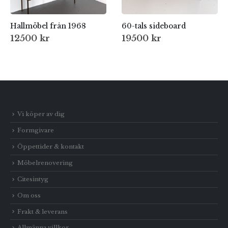
Hallmöbel från 1968
60-tals sideboard
12500
kr
19500
kr
Vi köper av dig
Formgivare
Öppettider & kontakt
Möbelrenovering
Citesintyg
Om oss
Frakt & leverans
Allmänna villkor