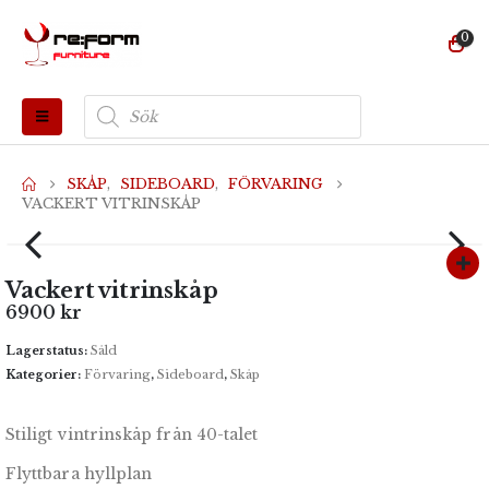
0
Produktsökning
SKÅP
,
SIDEBOARD
,
FÖRVARING
VACKERT VITRINSKÅP
Vackert vitrinskåp
6900
kr
Lagerstatus:
Såld
Kategorier:
Förvaring
,
Sideboard
,
Skåp
Stiligt vintrinskåp från 40-talet
Flyttbara hyllplan