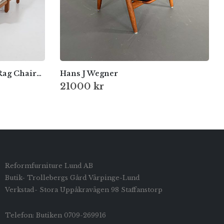
Fåtöljer i ek – modellen “Rag Chair” / Kludestolen Formgivna av Bernt Pedersen, Danmark, 1960-tal
Hans J Wegner
21000
kr
Reformfurniture Lund AB
Butik- Trollebergs Gård Värpinge-Lund
Verkstad- Stora Uppåkravägen 98 Staffanstorp
Telefon: Butiken 0709-269916