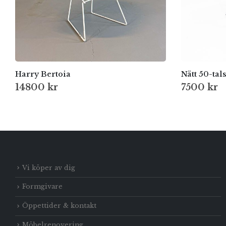
Harry Bertoia
Nätt 50-tals
14800
kr
7500
kr
Vi köper av dig
Formgivare
Öppettider & kontakt
Möbelrenovering