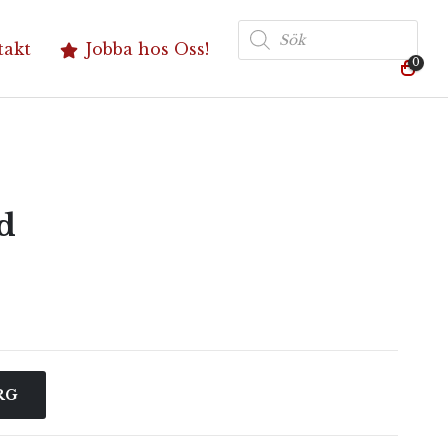
Produktsökning
takt
Jobba hos Oss!
0
d
RG