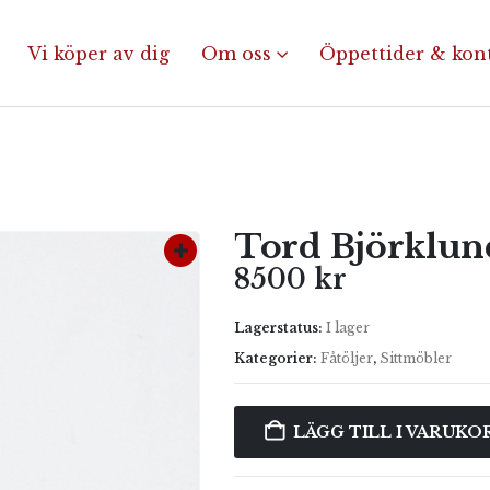
Vi köper av dig
Om oss
Öppettider & kon
Tord Björklun
8500
kr
Lagerstatus:
I lager
Kategorier:
Fåtöljer
,
Sittmöbler
LÄGG TILL I VARUKO