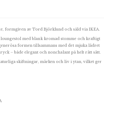
nte, formgiven av Tord Björklund och såld via IKEA.
d loungestol med blank kromad stomme och kraftigt
, generösa formen tillsammans med det mjuka lädret
ttryck – både elegant och nonchalant på helt rätt sätt.
turliga skiftningar, märken och liv i ytan, vilket ger
A