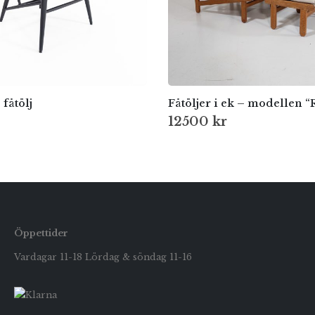
 fåtölj
12500
kr
Öppettider
Vardagar 11-18 Lördag & söndag 11-16