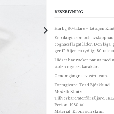
BESKRIVNING
Härlig 80-talare – fåtöljen Kli
En riktigt skön och avslappna
cognacsfärgat läder. Den låga
ger fåtöljen ett tydligt 80-talsu
Lädret har vacker patina med na
stolen mycket karaktär.
Genomgångna av vårt team.
Formgivare: Tord Björklund
Modell: Klinte
Tillverkare/återförsäljare: IKE
Period: 1980-tal
Material: Krom och skinn