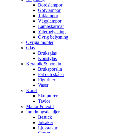
Bordslampor
Golvlampor
Taklampor
Vägglampor
Lampskärmar
Ytterbelysning
Övrig belysning
Övriga möbler
Glas
Bruksglas
Konstglas
Keramik & porslin
Bruksporslin
Fat och skålar
Figuriner
Vaser
Konst
Skulpturer
Tavlor
Mattor & textil
Inredningsdetaljer
Bestick
Julsaker
Ljusstakar