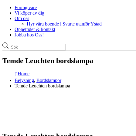
Formgivare
Vi köper av dig
Om oss
Hyr våra boende i Svarte utanför Ystad
Öppettider & kontakt
Jobba hos Oss!
Produktsökning
Temde Leuchten bordslampa
Home
Belysning
,
Bordslampor
Temde Leuchten bordslampa