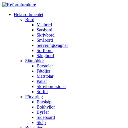
Hela sortimentet
Bord
Matbord
Satsbord
Skrivbord
Småbord
Serveringsvagnar
Soffbord
Sängbord
Sittmöbler
Barstolar
Fåtöljer
Matstolar
Pallar
Skrivbordsstolar
Soffor
Förvaring
Barskåp
Bokhyllor
Byråer
Sideboard
Skåp
Belysning