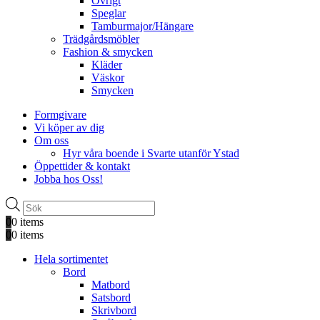
Övrigt
Speglar
Tamburmajor/Hängare
Trädgårdsmöbler
Fashion & smycken
Kläder
Väskor
Smycken
Formgivare
Vi köper av dig
Om oss
Hyr våra boende i Svarte utanför Ystad
Öppettider & kontakt
Jobba hos Oss!
Produktsökning
0
0 items
0
0 items
Hela sortimentet
Bord
Matbord
Satsbord
Skrivbord