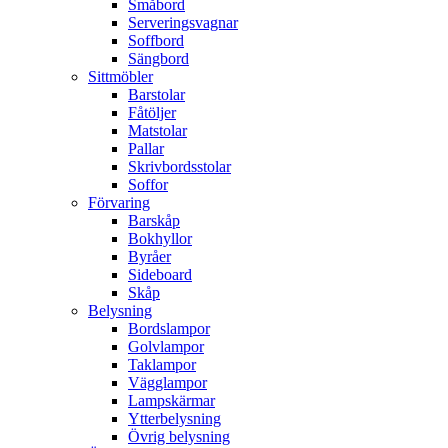
Småbord
Serveringsvagnar
Soffbord
Sängbord
Sittmöbler
Barstolar
Fåtöljer
Matstolar
Pallar
Skrivbordsstolar
Soffor
Förvaring
Barskåp
Bokhyllor
Byråer
Sideboard
Skåp
Belysning
Bordslampor
Golvlampor
Taklampor
Vägglampor
Lampskärmar
Ytterbelysning
Övrig belysning