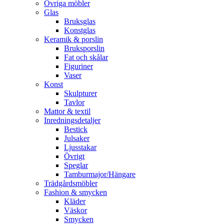
Övriga möbler
Glas
Bruksglas
Konstglas
Keramik & porslin
Bruksporslin
Fat och skålar
Figuriner
Vaser
Konst
Skulpturer
Tavlor
Mattor & textil
Inredningsdetaljer
Bestick
Julsaker
Ljusstakar
Övrigt
Speglar
Tamburmajor/Hängare
Trädgårdsmöbler
Fashion & smycken
Kläder
Väskor
Smycken