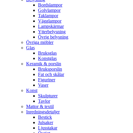
Bordslampor
Golvlampor
Taklampor
Vägglampor
Lampskärmar
Ytterbelysning
Övrig belysning
Övriga möbler
Glas
Bruksglas
Konstglas
Keramik & porslin
Bruksporslin
Fat och skålar
Figuriner
Vaser
Konst
Skulpturer
Tavlor
Mattor & textil
Inredningsdetaljer
Bestick
Julsaker
Ljusstakar