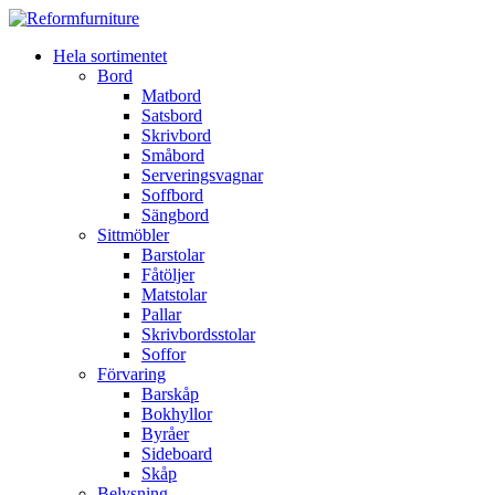
Hela sortimentet
Bord
Matbord
Satsbord
Skrivbord
Småbord
Serveringsvagnar
Soffbord
Sängbord
Sittmöbler
Barstolar
Fåtöljer
Matstolar
Pallar
Skrivbordsstolar
Soffor
Förvaring
Barskåp
Bokhyllor
Byråer
Sideboard
Skåp
Belysning