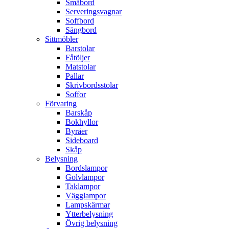
Småbord
Serveringsvagnar
Soffbord
Sängbord
Sittmöbler
Barstolar
Fåtöljer
Matstolar
Pallar
Skrivbordsstolar
Soffor
Förvaring
Barskåp
Bokhyllor
Byråer
Sideboard
Skåp
Belysning
Bordslampor
Golvlampor
Taklampor
Vägglampor
Lampskärmar
Ytterbelysning
Övrig belysning