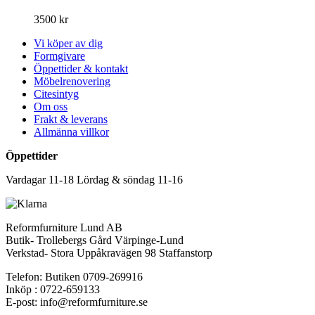
3500
kr
Vi köper av dig
Formgivare
Öppettider & kontakt
Möbelrenovering
Citesintyg
Om oss
Frakt & leverans
Allmänna villkor
Öppettider
Vardagar 11-18 Lördag & söndag 11-16
Reformfurniture Lund AB
Butik- Trollebergs Gård Värpinge-Lund
Verkstad- Stora Uppåkravägen 98 Staffanstorp
Telefon: Butiken 0709-269916
Inköp : 0722-659133
E-post: info@reformfurniture.se