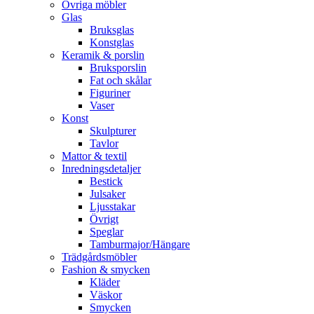
Övriga möbler
Glas
Bruksglas
Konstglas
Keramik & porslin
Bruksporslin
Fat och skålar
Figuriner
Vaser
Konst
Skulpturer
Tavlor
Mattor & textil
Inredningsdetaljer
Bestick
Julsaker
Ljusstakar
Övrigt
Speglar
Tamburmajor/Hängare
Trädgårdsmöbler
Fashion & smycken
Kläder
Väskor
Smycken