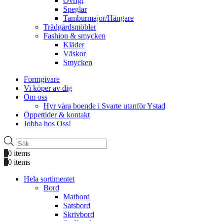
Övrigt
Speglar
Tamburmajor/Hängare
Trädgårdsmöbler
Fashion & smycken
Kläder
Väskor
Smycken
Formgivare
Vi köper av dig
Om oss
Hyr våra boende i Svarte utanför Ystad
Öppettider & kontakt
Jobba hos Oss!
Produktsökning
0
0 items
0
0 items
Hela sortimentet
Bord
Matbord
Satsbord
Skrivbord