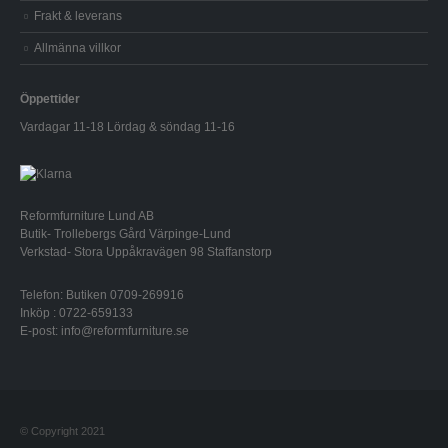
Frakt & leverans
Allmänna villkor
Öppettider
Vardagar 11-18 Lördag & söndag 11-16
Reformfurniture Lund AB
Butik- Trollebergs Gård Värpinge-Lund
Verkstad- Stora Uppåkravägen 98 Staffanstorp
Telefon: Butiken 0709-269916
Inköp : 0722-659133
E-post: info@reformfurniture.se
© Copyright 2021