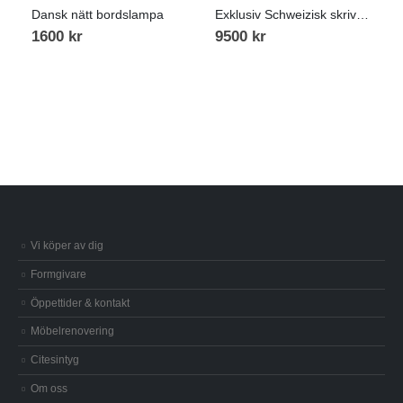
Dansk nätt bordslampa
Exklusiv Schweizisk skrivbordslampa
1600
kr
9500
kr
Vi köper av dig
Formgivare
Öppettider & kontakt
Möbelrenovering
Citesintyg
Om oss