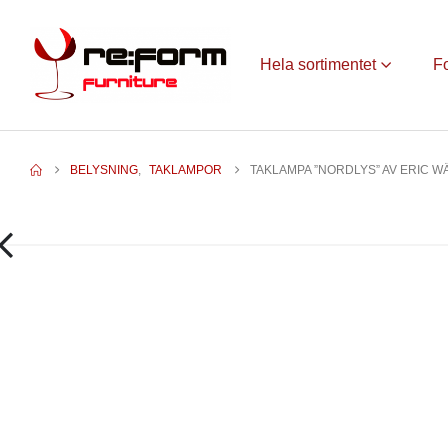
Hela sortimentet
F
BELYSNING
,
TAKLAMPOR
TAKLAMPA ”NORDLYS” AV ERIC W