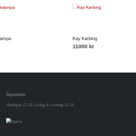
slampa
Kay Kørbing
11000
kr
Öppettider
Vardagar 11-18 Lördag & söndag 11-16