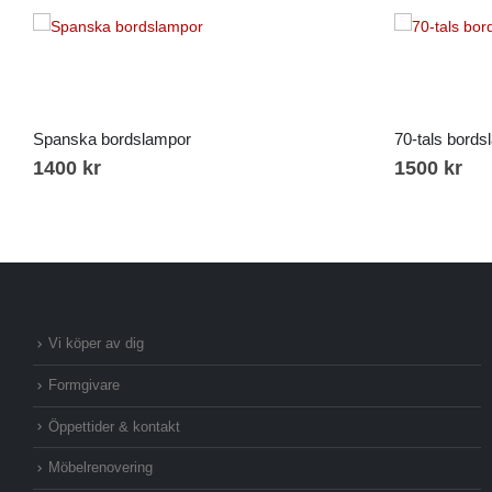
Spanska bordslampor
70-tals bord
1400
kr
1500
kr
Vi köper av dig
Formgivare
Öppettider & kontakt
Möbelrenovering