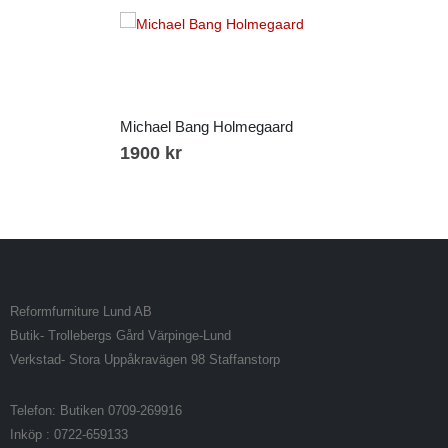
Michael Bang Holmegaard
1900
kr
Reformfurniture Lund AB
Butik- Trollebergs Gård Värpinge-Lund
Verkstad- Stora Uppåkravägen 98 Staffanstorp
Telefon: Butiken 0709-269916
Inköp : 0722-659133