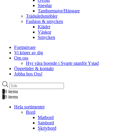
Övrigt
Speglar
Tamburmajor/Hängare
Trädgårdsmöbler
Fashion & smycken
Kläder
Väskor
Smycken
Formgivare
Vi köper av dig
Om oss
Hyr våra boende i Svarte utanför Ystad
Öppettider & kontakt
Jobba hos Oss!
Produktsökning
0
0 items
0
0 items
Hela sortimentet
Bord
Matbord
Satsbord
Skrivbord