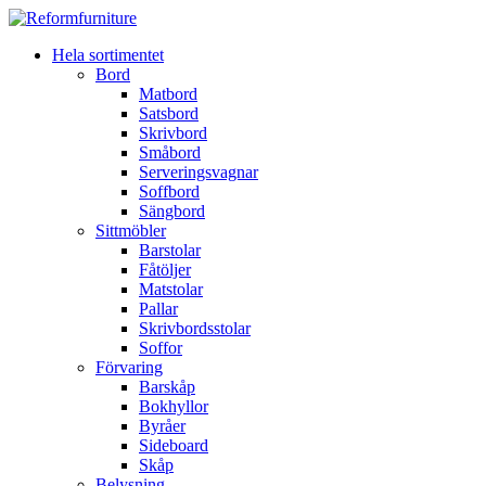
Hela sortimentet
Bord
Matbord
Satsbord
Skrivbord
Småbord
Serveringsvagnar
Soffbord
Sängbord
Sittmöbler
Barstolar
Fåtöljer
Matstolar
Pallar
Skrivbordsstolar
Soffor
Förvaring
Barskåp
Bokhyllor
Byråer
Sideboard
Skåp
Belysning