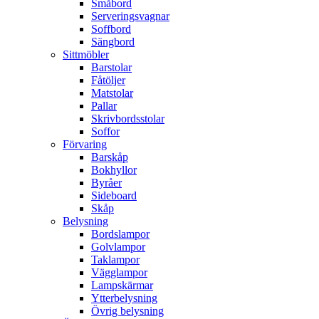
Småbord
Serveringsvagnar
Soffbord
Sängbord
Sittmöbler
Barstolar
Fåtöljer
Matstolar
Pallar
Skrivbordsstolar
Soffor
Förvaring
Barskåp
Bokhyllor
Byråer
Sideboard
Skåp
Belysning
Bordslampor
Golvlampor
Taklampor
Vägglampor
Lampskärmar
Ytterbelysning
Övrig belysning