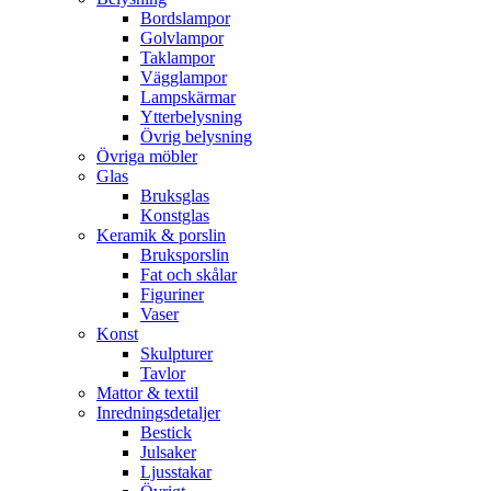
Bordslampor
Golvlampor
Taklampor
Vägglampor
Lampskärmar
Ytterbelysning
Övrig belysning
Övriga möbler
Glas
Bruksglas
Konstglas
Keramik & porslin
Bruksporslin
Fat och skålar
Figuriner
Vaser
Konst
Skulpturer
Tavlor
Mattor & textil
Inredningsdetaljer
Bestick
Julsaker
Ljusstakar