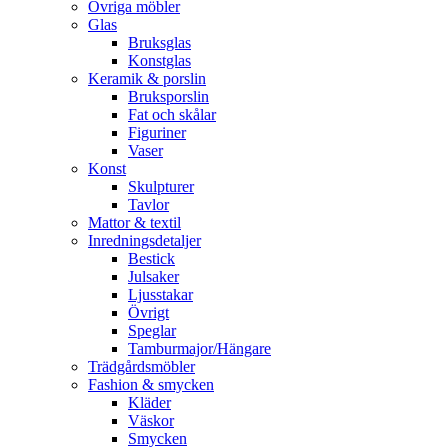
Övriga möbler
Glas
Bruksglas
Konstglas
Keramik & porslin
Bruksporslin
Fat och skålar
Figuriner
Vaser
Konst
Skulpturer
Tavlor
Mattor & textil
Inredningsdetaljer
Bestick
Julsaker
Ljusstakar
Övrigt
Speglar
Tamburmajor/Hängare
Trädgårdsmöbler
Fashion & smycken
Kläder
Väskor
Smycken