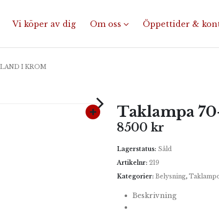
Vi köper av dig
Om oss
Öppettider & kon
KLAND I KROM
Taklampa 70-
8500
kr
Lagerstatus:
Såld
Artikelnr:
219
Kategorier:
Belysning
,
Taklamp
Beskrivning