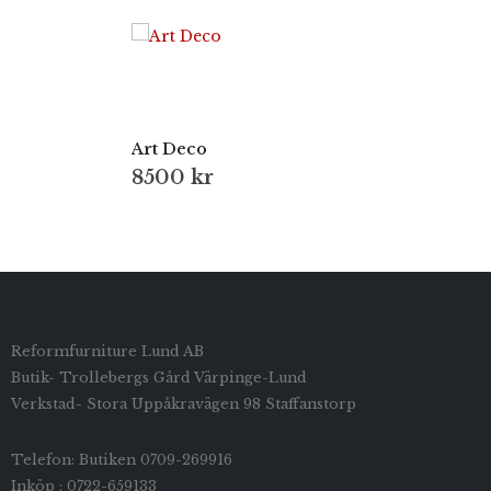
Art Deco
8500
kr
Reformfurniture Lund AB
Butik- Trollebergs Gård Värpinge-Lund
Verkstad- Stora Uppåkravägen 98 Staffanstorp
Telefon: Butiken 0709-269916
Inköp : 0722-659133