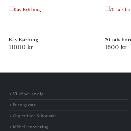
Kay Kørbing
70-tals bo
11000
kr
1600
kr
Vi köper av dig
Formgivare
Öppettider & kontakt
Möbelrenovering