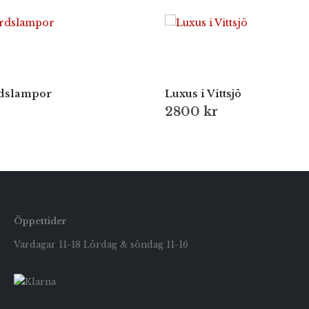
rdslampor
Luxus i Vittsjö
2800
kr
Öppettider
Vardagar 11-18 Lördag & söndag 11-16