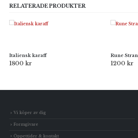
RELATERADE PRODUKTER
Italiensk karaff
Rune Stra
1800
kr
1200
kr
Vi köper av dig
Formgivare
Öppettider & kontakt