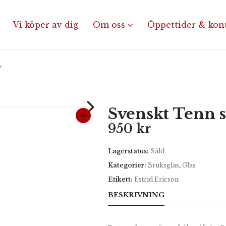
Vi köper av dig
Om oss
Öppettider & kon
T
Svenskt Tenn sk
950
kr
Lagerstatus:
Såld
Kategorier:
Bruksglas
,
Glas
Etikett:
Estrid Ericson
BESKRIVNING