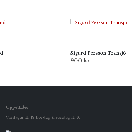
nd
Sigurd Persson Transjö
900
kr
Öppettider
Vardagar 11-18 Lördag & söndag 11-16