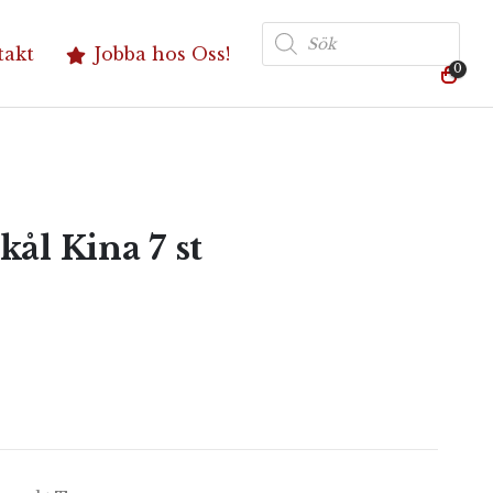
Produktsökning
takt
Jobba hos Oss!
0
ål Kina 7 st