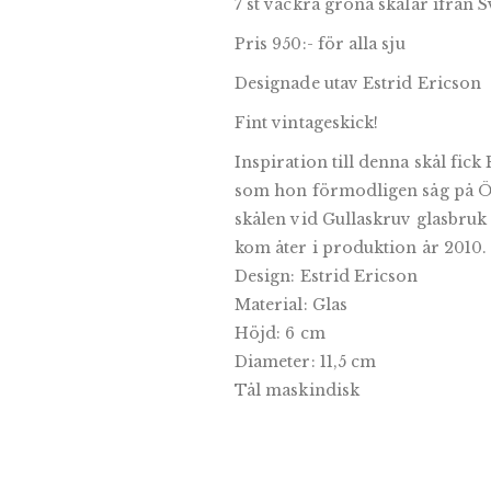
7 st vackra gröna skålar ifrån 
Pris 950:- för alla sju
Designade utav Estrid Ericson
Fint vintageskick!
Inspiration till denna skål fick
som hon förmodligen såg på Östa
skålen vid Gullaskruv glasbruk t
kom åter i produktion år 2010.
Design: Estrid Ericson
Material: Glas
Höjd: 6 cm
Diameter: 11,5 cm
Tål maskindisk