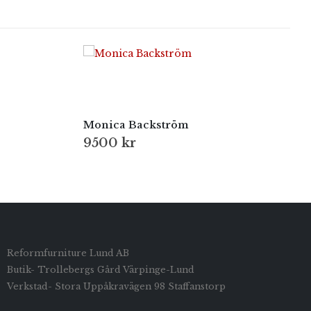
Monica Backström
9500
kr
Reformfurniture Lund AB
Butik- Trollebergs Gård Värpinge-Lund
Verkstad- Stora Uppåkravägen 98 Staffanstorp