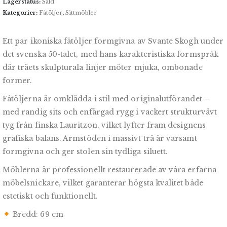
Lagerstatus:
Såld
Kategorier:
Fåtöljer
,
Sittmöbler
Ett par ikoniska fåtöljer formgivna av Svante Skogh under
det svenska 50-talet, med hans karakteristiska formspråk
där träets skulpturala linjer möter mjuka, ombonade
former.
Fåtöljerna är omklädda i stil med originalutförandet –
med randig sits och enfärgad rygg i vackert strukturvävt
tyg från finska Lauritzon, vilket lyfter fram designens
grafiska balans. Armstöden i massivt trä är varsamt
formgivna och ger stolen sin tydliga siluett.
Möblerna är professionellt restaurerade av våra erfarna
möbelsnickare, vilket garanterar högsta kvalitet både
estetiskt och funktionellt.
Bredd: 69 cm