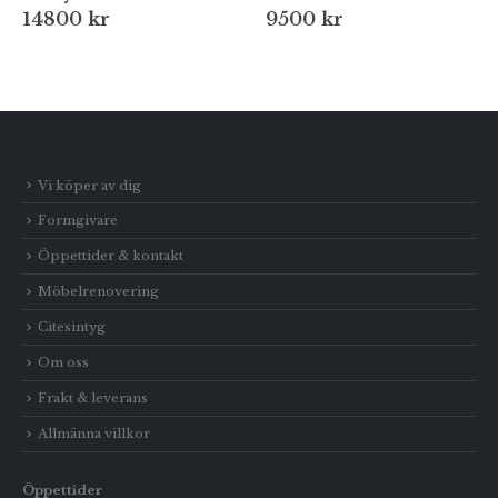
9500
kr
45000
kr
Vi köper av dig
Formgivare
Öppettider & kontakt
Möbelrenovering
Citesintyg
Om oss
Frakt & leverans
Allmänna villkor
Öppettider