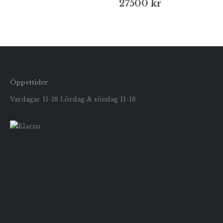
r
27500
kr
Öppettider
Vardagar 11-18 Lördag & söndag 11-16