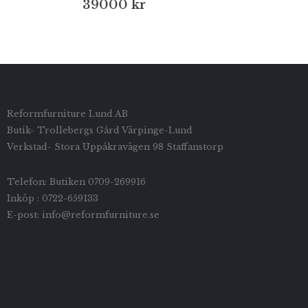
39000
kr
Reformfurniture Lund AB
Butik- Trollebergs Gård Värpinge-Lund
Verkstad- Stora Uppåkravägen 98 Staffanstorp
Telefon: Butiken 0709-269916
Inköp : 0722-659133
E-post: info@reformfurniture.se