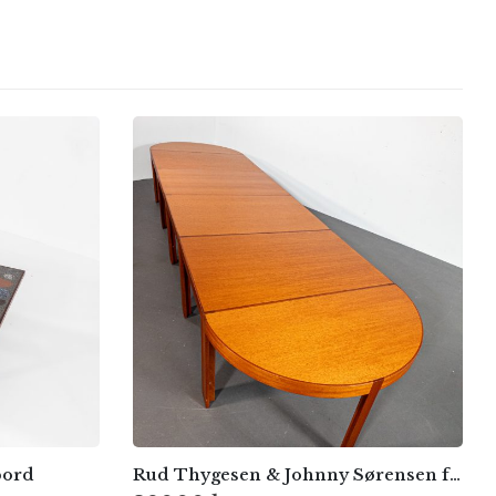
bord
Rud Thygesen & Johnny Sørensen för Botium, Danmark – 1970-tal