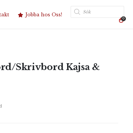
Produktsökning
takt
Jobba hos Oss!
0
ord/Skrivbord Kajsa &
d