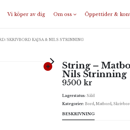
Vi köper av dig
Om oss
Öppettider & kon
D/SKRIVBORD KAJSA & NILS STRINNING
String – Matb
Nils Strinning
9500
kr
Lagerstatus:
Såld
Kategorier:
Bord
,
Matbord
,
Skrivbor
BESKRIVNING