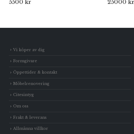
5500
kr
25000
k
Vi köper av dig
Formgivare
Öppettider & kontakt
Möbelrenovering
Citesintyg
Om oss
Frakt & leverans
Allmänna villkor