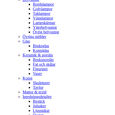
Bordslampor
Golvlampor
Taklampor
Vägglampor
Lampskärmar
Ytterbelysning
Övrig belysning
Övriga möbler
Glas
Bruksglas
Konstglas
Keramik & porslin
Bruksporslin
Fat och skålar
Figuriner
Vaser
Konst
Skulpturer
Tavlor
Mattor & textil
Inredningsdetaljer
Bestick
Julsaker
Ljusstakar