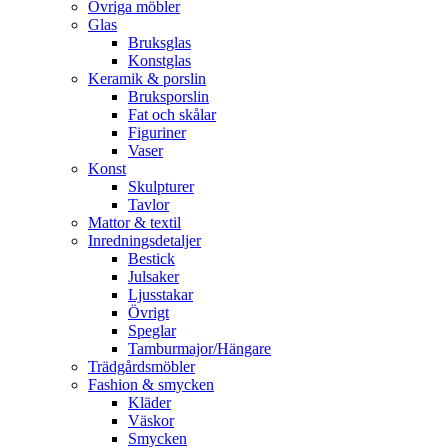
Övriga möbler
Glas
Bruksglas
Konstglas
Keramik & porslin
Bruksporslin
Fat och skålar
Figuriner
Vaser
Konst
Skulpturer
Tavlor
Mattor & textil
Inredningsdetaljer
Bestick
Julsaker
Ljusstakar
Övrigt
Speglar
Tamburmajor/Hängare
Trädgårdsmöbler
Fashion & smycken
Kläder
Väskor
Smycken