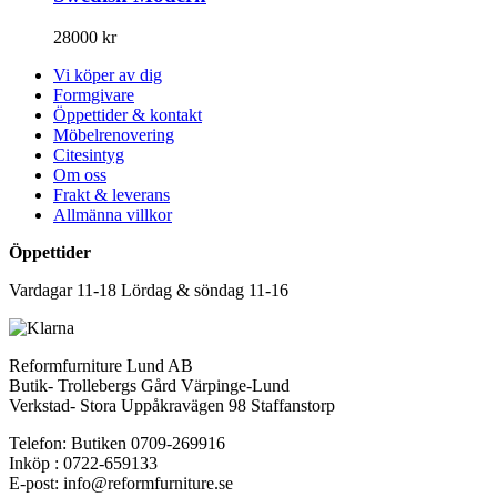
28000
kr
Vi köper av dig
Formgivare
Öppettider & kontakt
Möbelrenovering
Citesintyg
Om oss
Frakt & leverans
Allmänna villkor
Öppettider
Vardagar 11-18 Lördag & söndag 11-16
Reformfurniture Lund AB
Butik- Trollebergs Gård Värpinge-Lund
Verkstad- Stora Uppåkravägen 98 Staffanstorp
Telefon: Butiken 0709-269916
Inköp : 0722-659133
E-post: info@reformfurniture.se