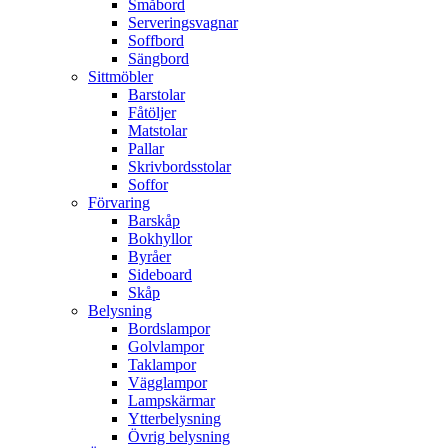
Småbord
Serveringsvagnar
Soffbord
Sängbord
Sittmöbler
Barstolar
Fåtöljer
Matstolar
Pallar
Skrivbordsstolar
Soffor
Förvaring
Barskåp
Bokhyllor
Byråer
Sideboard
Skåp
Belysning
Bordslampor
Golvlampor
Taklampor
Vägglampor
Lampskärmar
Ytterbelysning
Övrig belysning