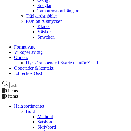
Övrigt
Speglar
Tamburmajor/Hängare
Trädgårdsmöbler
Fashion & smycken
Kläder
Väskor
Smycken
Formgivare
Vi köper av dig
Om oss
Hyr våra boende i Svarte utanför Ystad
Öppettider & kontakt
Jobba hos Oss!
Produktsökning
0
0 items
0
0 items
Hela sortimentet
Bord
Matbord
Satsbord
Skrivbord