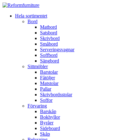
Hela sortimentet
Bord
Matbord
Satsbord
Skrivbord
Småbord
Serveringsvagnar
Soffbord
Sängbord
Sittmöbler
Barstolar
Fåtöljer
Matstolar
Pallar
Skrivbordsstolar
Soffor
Förvaring
Barskåp
Bokhyllor
Byråer
Sideboard
Skåp
Belysning