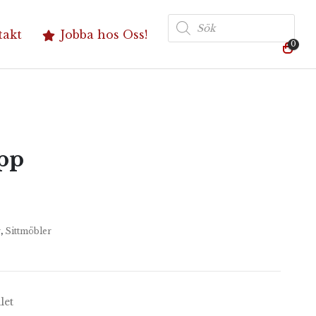
Produktsökning
takt
Jobba hos Oss!
0
pp
r
,
Sittmöbler
let