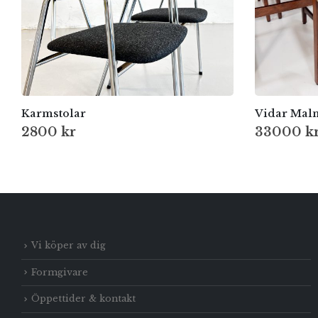
Karmstolar
Vidar Malm
2800
kr
33000
k
Vi köper av dig
Formgivare
Öppettider & kontakt