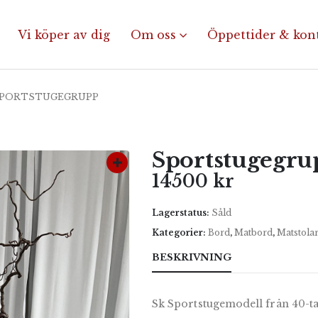
Vi köper av dig
Om oss
Öppettider & kon
PORTSTUGEGRUPP
Sportstugegru
14500
kr
Lagerstatus:
Såld
Kategorier:
Bord
,
Matbord
,
Matstola
BESKRIVNING
Sk Sportstugemodell från 40-ta