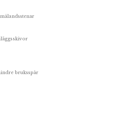
 Smålandsstenar
iläggsskivor
mindre bruksspår