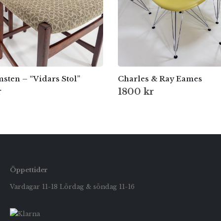
sten – “Vidars Stol”
Charles & Ray Eames
r
1800
kr
Öppettider
Vardagar 11-18 Lördag & söndag 11-16