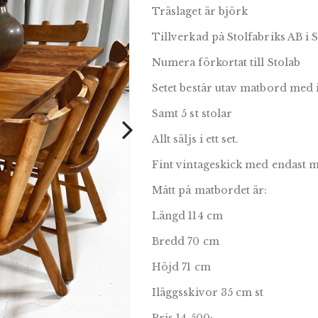
Träslaget är björk
Tillverkad på Stolfabriks AB i
Numera förkortat till Stolab
Setet består utav matbord med 
Samt 5 st stolar
Allt säljs i ett set.
Fint vintageskick med endast 
Mått på matbordet är:
Längd 114 cm
Bredd 70 cm
Höjd 71 cm
Iläggsskivor 35 cm st