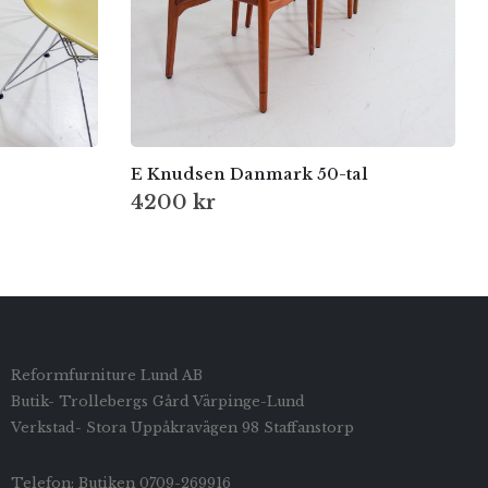
E Knudsen Danmark 50-tal
4200
kr
Reformfurniture Lund AB
Butik- Trollebergs Gård Värpinge-Lund
Verkstad- Stora Uppåkravägen 98 Staffanstorp
Telefon: Butiken 0709-269916