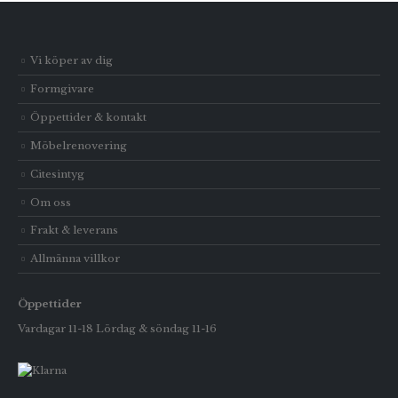
Vi köper av dig
Formgivare
Öppettider & kontakt
Möbelrenovering
Citesintyg
Om oss
Frakt & leverans
Allmänna villkor
Öppettider
Vardagar 11-18 Lördag & söndag 11-16