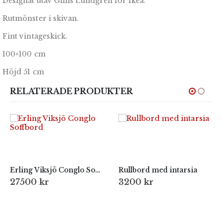
Designat utav Gillis Lundgren för Ikea.
Rutmönster i skivan.
Fint vintageskick.
100×100 cm
Höjd 51 cm
RELATERADE PRODUKTER
Erling Viksjö Conglo Soffbord
Rullbord med intarsia
27500
kr
3200
kr