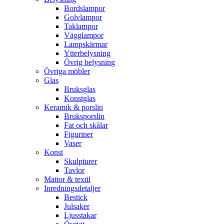
Bordslampor
Golvlampor
Taklampor
Vägglampor
Lampskärmar
Ytterbelysning
Övrig belysning
Övriga möbler
Glas
Bruksglas
Konstglas
Keramik & porslin
Bruksporslin
Fat och skålar
Figuriner
Vaser
Konst
Skulpturer
Tavlor
Mattor & textil
Inredningsdetaljer
Bestick
Julsaker
Ljusstakar