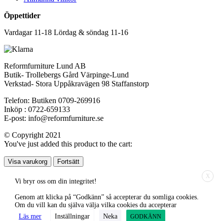
Öppettider
Vardagar 11-18 Lördag & söndag 11-16
Reformfurniture Lund AB
Butik- Trollebergs Gård Värpinge-Lund
Verkstad- Stora Uppåkravägen 98 Staffanstorp
Telefon: Butiken 0709-269916
Inköp : 0722-659133
E-post: info@reformfurniture.se
© Copyright 2021
You've just added this product to the cart:
Visa varukorg
Fortsätt
X
Vi bryr oss om din integritet!
Genom att klicka på “Godkänn” så accepterar du somliga cookies.
Om du vill kan du själva välja vilka cookies du accepterar
Läs mer
Inställningar
Neka
GODKÄNN