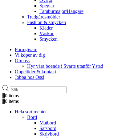
Övrigt
Speglar
Tamburmajor/Hängare
Trädgårdsmöbler
Fashion & smycken
Kläder
Väskor
Smycken
Formgivare
Vi köper av dig
Om oss
Hyr våra boende i Svarte utanför Ystad
Öppettider & kontakt
Jobba hos Oss!
Produktsökning
0
0 items
0
0 items
Hela sortimentet
Bord
Matbord
Satsbord
Skrivbord