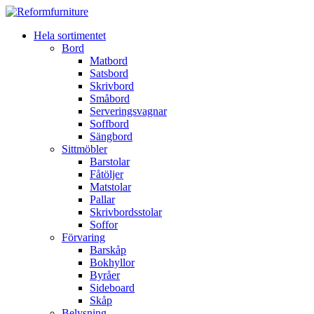
Hela sortimentet
Bord
Matbord
Satsbord
Skrivbord
Småbord
Serveringsvagnar
Soffbord
Sängbord
Sittmöbler
Barstolar
Fåtöljer
Matstolar
Pallar
Skrivbordsstolar
Soffor
Förvaring
Barskåp
Bokhyllor
Byråer
Sideboard
Skåp
Belysning