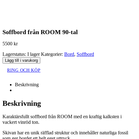
Soffbord från ROOM 90-tal
5500
kr
Lagerstatus:
I lager
Kategorier:
Bord
,
Soffbord
Lägg till i varukorg
RING OCH KÖP
Beskrivning
Beskrivning
Karaktärsfullt soffbord från ROOM med en kraftig kalksten i
vackert vinröd ton.
Skivan har en unik räfflad struktur och innehåller naturliga fossil
som ger bordet ett helt eget uttryck.