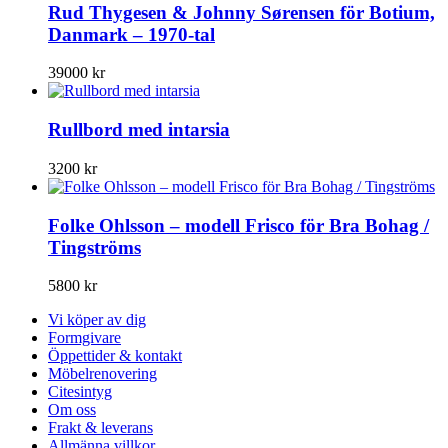
Rud Thygesen & Johnny Sørensen för Botium,
Danmark – 1970-tal
39000
kr
Rullbord med intarsia
3200
kr
Folke Ohlsson – modell Frisco för Bra Bohag /
Tingströms
5800
kr
Vi köper av dig
Formgivare
Öppettider & kontakt
Möbelrenovering
Citesintyg
Om oss
Frakt & leverans
Allmänna villkor