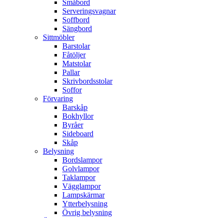
Småbord
Serveringsvagnar
Soffbord
Sängbord
Sittmöbler
Barstolar
Fåtöljer
Matstolar
Pallar
Skrivbordsstolar
Soffor
Förvaring
Barskåp
Bokhyllor
Byråer
Sideboard
Skåp
Belysning
Bordslampor
Golvlampor
Taklampor
Vägglampor
Lampskärmar
Ytterbelysning
Övrig belysning