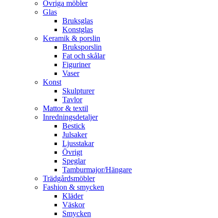
Övriga möbler
Glas
Bruksglas
Konstglas
Keramik & porslin
Bruksporslin
Fat och skålar
Figuriner
Vaser
Konst
Skulpturer
Tavlor
Mattor & textil
Inredningsdetaljer
Bestick
Julsaker
Ljusstakar
Övrigt
Speglar
Tamburmajor/Hängare
Trädgårdsmöbler
Fashion & smycken
Kläder
Väskor
Smycken