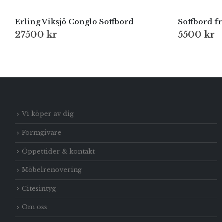
Erling Viksjö Conglo Soffbord
Soffbord f
27500
kr
5500
kr
Vi köper av dig
Formgivare
Öppettider & kontakt
Möbelrenovering
Citesintyg
Om oss