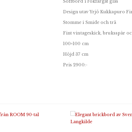
Soffbord
i rökfärgat glas
Design utav Yrjö Kukkapuro Fi
Stomme i Smide och trä
Fint vintageskick, bruksspår oc
100×100 cm
Höjd 37 cm
Pris 2900:-