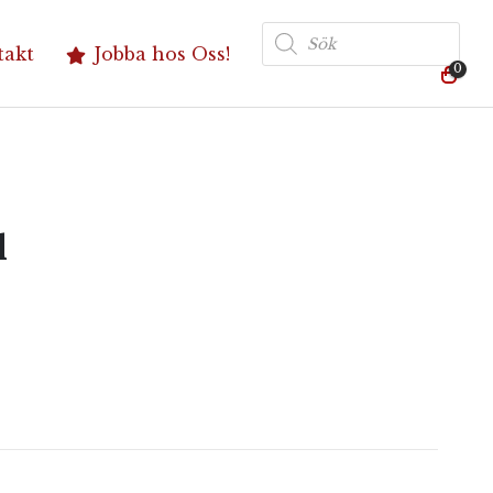
Produktsökning
takt
Jobba hos Oss!
0
l