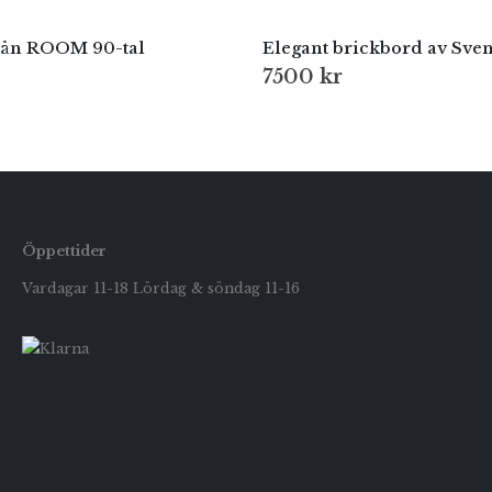
rån ROOM 90-tal
7500
kr
Öppettider
Vardagar 11-18 Lördag & söndag 11-16