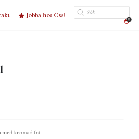
Produktsökning
takt
Jobba hos Oss!
0
l
da med kromad fot