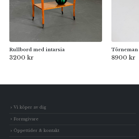
Rullbord med intarsia
Törneman 
3200
kr
8900
kr
Vi köper av dig
Formgivare
Öppettider & kontakt