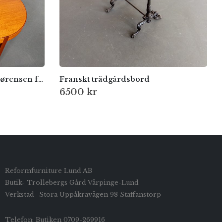
Rud Thygesen & Johnny Sørensen för Botium, Danmark – 1970-tal
Franskt trädgårdsbord
6500
kr
Reformfurniture Lund AB
Butik- Trollebergs Gård Värpinge-Lund
Verkstad- Stora Uppåkravägen 98 Staffanstorp
Telefon: Butiken 0709-269916