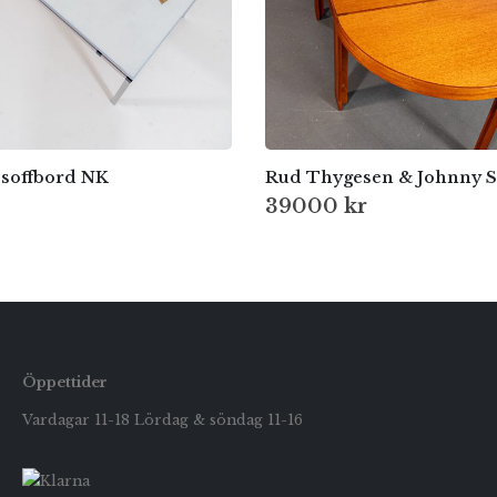
soffbord NK
39000
kr
Öppettider
Vardagar 11-18 Lördag & söndag 11-16