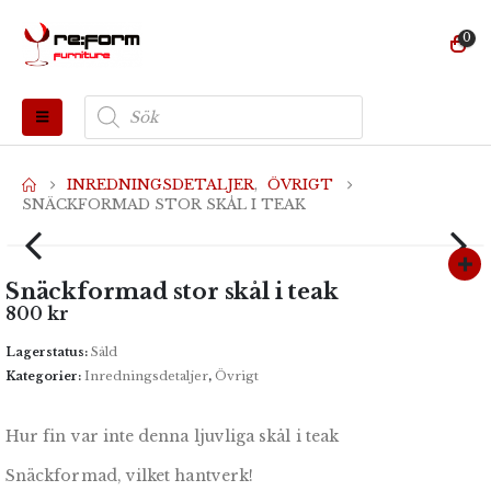
0
Produktsökning
INREDNINGSDETALJER
,
ÖVRIGT
SNÄCKFORMAD STOR SKÅL I TEAK
Snäckformad stor skål i teak
800
kr
Lagerstatus:
Såld
Kategorier:
Inredningsdetaljer
,
Övrigt
Hur fin var inte denna ljuvliga skål i teak
Snäckformad, vilket hantverk!