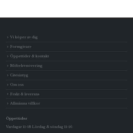
Vi köper av dig
Formgivare
Öppettider & kontakt
Möbelrenovering
Citesintyg
Om oss
Frakt & leverans
Allmänna villkor
Öppettider
Vardagar 11-18 Lördag & söndag 11-16