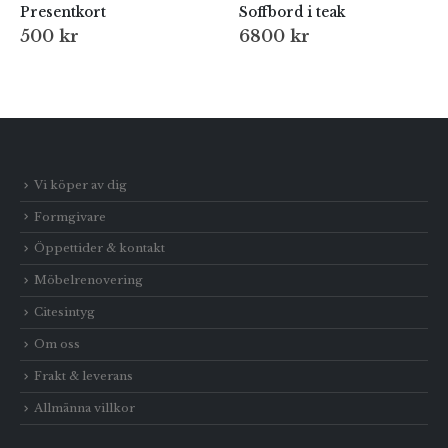
Presentkort
Soffbord i teak
500
kr
6800
kr
Vi köper av dig
Formgivare
Öppettider & kontakt
Möbelrenovering
Citesintyg
Om oss
Frakt & leverans
Allmänna villkor