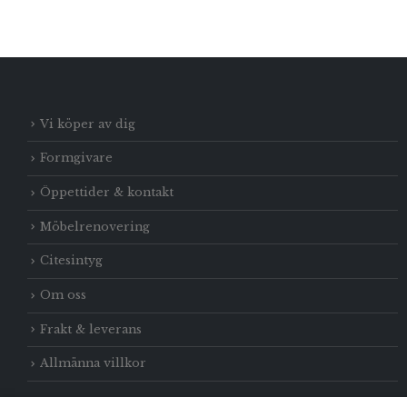
Vi köper av dig
Formgivare
Öppettider & kontakt
Möbelrenovering
Citesintyg
Om oss
Frakt & leverans
Allmänna villkor