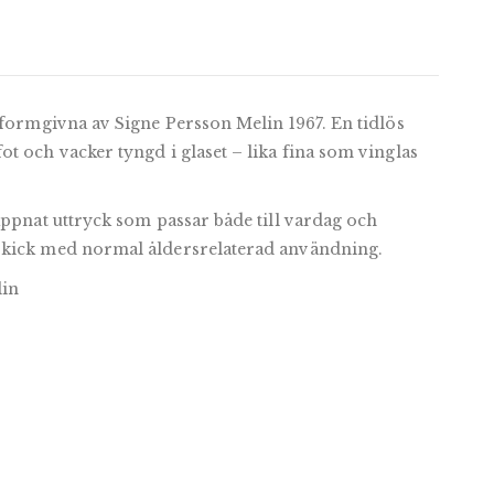
 formgivna av Signe Persson Melin 1967. En tidlös
t och vacker tyngd i glaset – lika fina som vinglas
appnat uttryck som passar både till vardag och
skick med normal åldersrelaterad användning.
lin