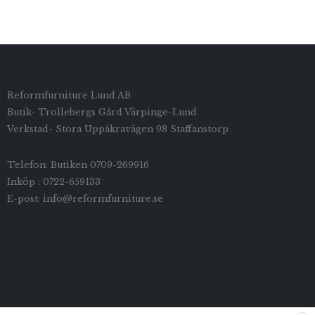
Reformfurniture Lund AB
Butik- Trollebergs Gård Värpinge-Lund
Verkstad- Stora Uppåkravägen 98 Staffanstorp
Telefon: Butiken 0709-269916
Inköp : 0722-659133
E-post: info@reformfurniture.se