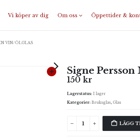
Vi köper av dig
Om oss
Öppettider & kon
EN VIN/ÖLGLAS
Signe Persson 
150
kr
Lagerstatus:
I lager
Kategorier:
Bruksglas
,
Glas
LÄGG T