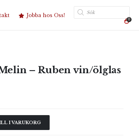
Produktsökning
takt
Jobba hos Oss!
0
Melin – Ruben vin/ölglas
ILL I VARUKORG