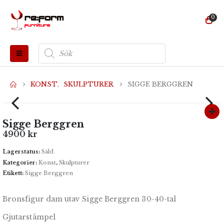
0
Produktsökning
KONST
,
SKULPTURER
SIGGE BERGGREN
Sigge Berggren
4900
kr
Lagerstatus:
Såld
Kategorier:
Konst
,
Skulpturer
Etikett:
Sigge Berggren
Bronsfigur dam utav Sigge Berggren 30-40-tal
Gjutarstämpel