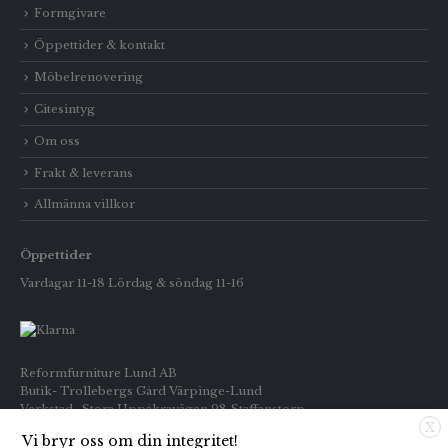
Formgivare
Öppettider & kontakt
Möbelrenovering
Citesintyg
Om oss
Frakt & leverans
Allmänna villkor
Öppettider
Vardagar 11-18 Lördag & söndag 11-16
Reformfurniture Lund AB
Butik- Trollebergs Gård Värpinge-Lund
Verkstad- Stora Uppåkravägen 98 Staffanstorp
X
Vi bryr oss om din integritet!