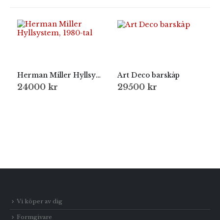
Herman Miller Hyllsystem, 1980-tal
Art Deco barskåp
24000
kr
29500
kr
Vi köper av dig
Formgivare