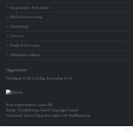
Öppettider & kontakt
Möbelrenovering
Citesintyg
Om oss
Frakt & leverans
Allmänna villkor
Öppettider
Vardagar 11-18 Lördag & söndag 11-16
Reformfurniture Lund AB
Butik- Trollebergs Gård Värpinge-Lund
Verkstad- Stora Uppåkravägen 98 Staffanstorp
Telefon: Butiken 0709-269916
X