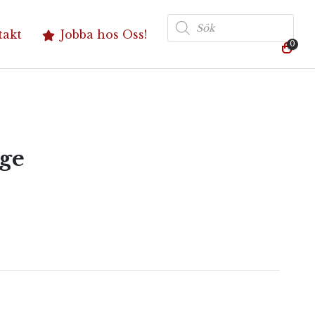
Produktsökning
takt
Jobba hos Oss!
0
ge