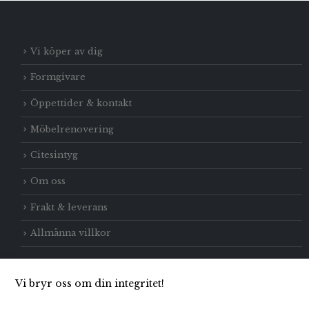
Vi köper av dig
Formgivare
Öppettider & kontakt
Möbelrenovering
Citesintyg
Om oss
Frakt & leverans
Allmänna villkor
Vi bryr oss om din integritet!