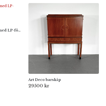
Börge Mogensen – Hylla med LP-förvaring
Art Deco barskåp
29500
kr