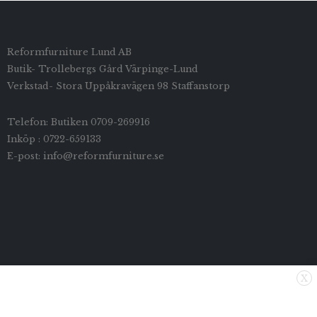
Reformfurniture Lund AB
Butik- Trollebergs Gård Värpinge-Lund
Verkstad- Stora Uppåkravägen 98 Staffanstorp
Telefon: Butiken 0709-269916
Inköp : 0722-659133
E-post: info@reformfurniture.se
X