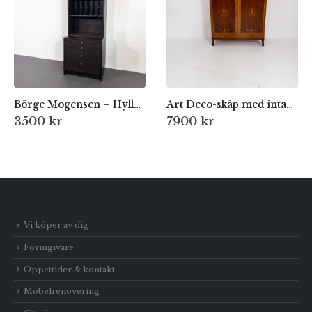
Börge Mogensen – Hylla med LP-förvaring
Art Deco-skåp med intarsia, 1930-tal
3500
kr
7900
kr
Vi köper av dig
Formgivare
Öppettider & kontakt
Möbelrenovering