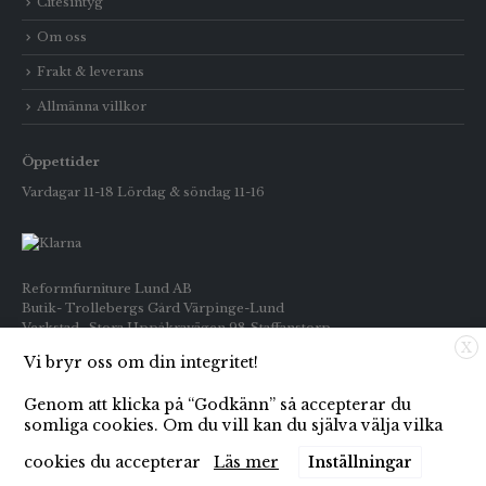
Citesintyg
Om oss
Frakt & leverans
Allmänna villkor
Öppettider
Vardagar 11-18 Lördag & söndag 11-16
Reformfurniture Lund AB
Butik- Trollebergs Gård Värpinge-Lund
Verkstad- Stora Uppåkravägen 98 Staffanstorp
X
Vi bryr oss om din integritet!
Telefon: Butiken 0709-269916
Inköp : 0722-659133
Genom att klicka på “Godkänn” så accepterar du
E-post: info@reformfurniture.se
somliga cookies. Om du vill kan du själva välja vilka
cookies du accepterar
Läs mer
Inställningar