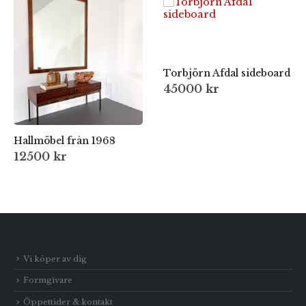
Torbjörn Afdal sideboard
45000
kr
Hallmöbel från 1968
12500
kr
Vi köper av dig
Formgivare
Öppettider & kontakt