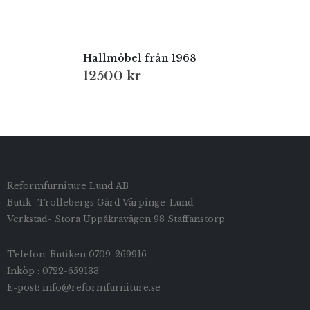
Hallmöbel från 1968
12500
kr
Reformfurniture Lund AB
Butik- Trollebergs Gård Värpinge-Lund
Verkstad- Stora Uppåkravägen 98 Staffanstorp
Telefon: Butiken 0709-269916
Inköp : 0722-659133
E-post: info@reformfurniture.se