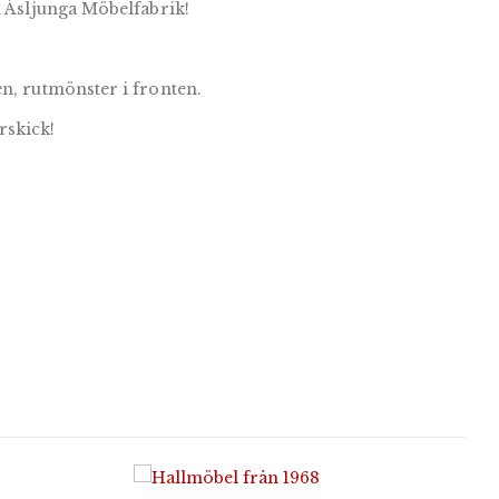
n Åsljunga Möbelfabrik!
n, rutmönster i fronten.
rskick!