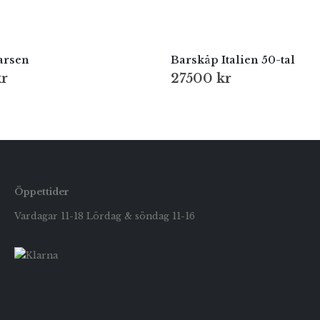
arsen
Barskåp Italien 50-tal
r
27500
kr
Öppettider
Vardagar 11-18 Lördag & söndag 11-16