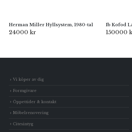
Herman Miller Hyllsystem, 1980-tal
Ib Kofod L
24000
kr
150000
k
Vi köper av dig
Formgivare
Öppettider & kontakt
Möbelrenovering
Citesintyg