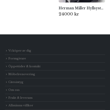
Herman Miller Hyllsystem, 1980-tal
24000
kr
Vi köper av dig
Formgivare
Öppettider & kontakt
Möbelrenovering
Citesintyg
Om oss
Frakt & leverans
Allmänna villkor