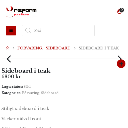
0
Produktsökning
FÖRVARING
,
SIDEBOARD
SIDEBOARD I TEAK
Sideboard i teak
6800
kr
Lagerstatus:
Såld
Kategorier:
Förvaring
,
Sideboard
Stiligt sideboard i teak
Vacker välvd front