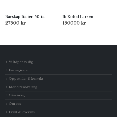
Barskåp Italien 50-tal
Ib Kofod Larsen
27500
kr
150000
kr
Vi köper av dig
Formgivare
Öppettider & kontakt
Möbelrenovering
Citesintyg
Om oss
Frakt & leverans