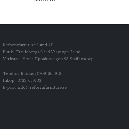
Reformfurniture Lund AB
Butik- Trollebergs Gård Värpinge-Lund
Verkstad- Stora Uppåkravägen 98 Staffanstorp
Telefon: Butiken 0709-269916
Inköp : 0722-659133
E-post: info@reformfurniture.se