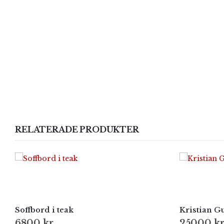
RELATERADE PRODUKTER
Soffbord i teak
Kristian Gu
6800
kr
25000
k