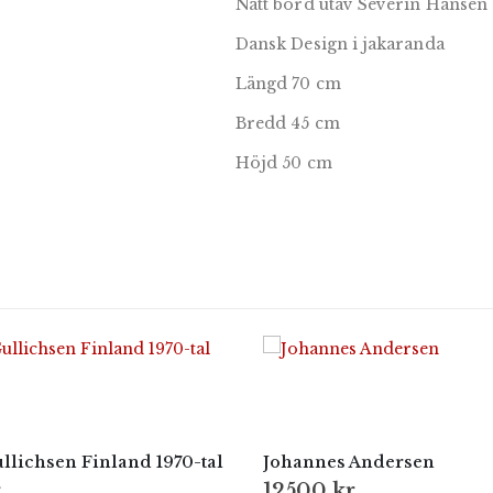
Nätt bord utav Severin Hansen
Dansk Design i jakaranda
Längd 70 cm
Bredd 45 cm
Höjd 50 cm
llichsen Finland 1970-tal
Johannes Andersen
r
12500
kr