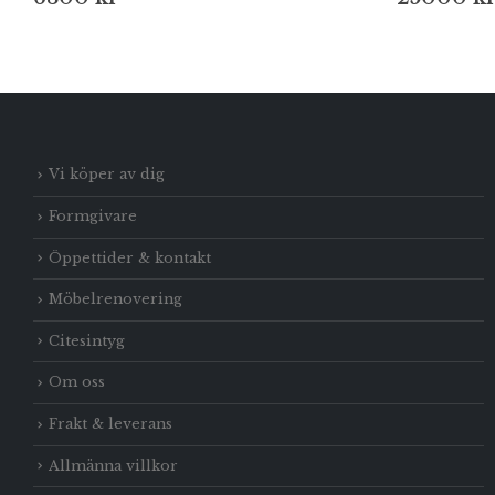
Vi köper av dig
Formgivare
Öppettider & kontakt
Möbelrenovering
Citesintyg
Om oss
Frakt & leverans
Allmänna villkor