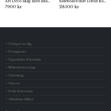
Art Deco-skåp med intarsia, 1930-tal
Sideboard utav David Rosén
7900
kr
28500
kr
Vi köper av dig
Formgivare
Öppettider & kontakt
Möbelrenovering
Citesintyg
Om oss
Frakt & leverans
Allmänna villkor