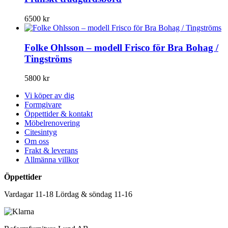
6500
kr
Folke Ohlsson – modell Frisco för Bra Bohag /
Tingströms
5800
kr
Vi köper av dig
Formgivare
Öppettider & kontakt
Möbelrenovering
Citesintyg
Om oss
Frakt & leverans
Allmänna villkor
Öppettider
Vardagar 11-18 Lördag & söndag 11-16