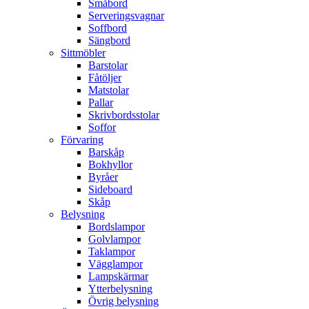
Småbord
Serveringsvagnar
Soffbord
Sängbord
Sittmöbler
Barstolar
Fåtöljer
Matstolar
Pallar
Skrivbordsstolar
Soffor
Förvaring
Barskåp
Bokhyllor
Byråer
Sideboard
Skåp
Belysning
Bordslampor
Golvlampor
Taklampor
Vägglampor
Lampskärmar
Ytterbelysning
Övrig belysning