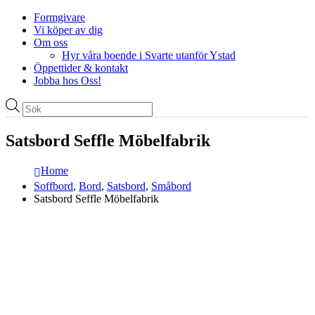
Formgivare
Vi köper av dig
Om oss
Hyr våra boende i Svarte utanför Ystad
Öppettider & kontakt
Jobba hos Oss!
Produktsökning
Satsbord Seffle Möbelfabrik
Home
Soffbord
,
Bord
,
Satsbord
,
Småbord
Satsbord Seffle Möbelfabrik