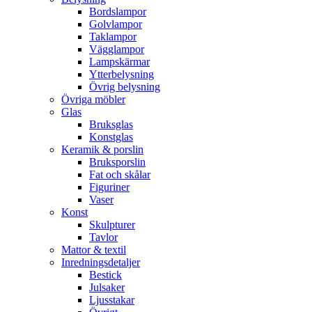
Bordslampor
Golvlampor
Taklampor
Vägglampor
Lampskärmar
Ytterbelysning
Övrig belysning
Övriga möbler
Glas
Bruksglas
Konstglas
Keramik & porslin
Bruksporslin
Fat och skålar
Figuriner
Vaser
Konst
Skulpturer
Tavlor
Mattor & textil
Inredningsdetaljer
Bestick
Julsaker
Ljusstakar