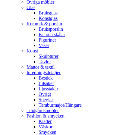
Övriga möbler
Glas
Bruksglas
Konstglas
Keramik & porslin
Bruksporslin
Fat och skålar
Figuriner
Vaser
Konst
Skulpturer
Tavlor
Mattor & textil
Inredningsdetaljer
Bestick
Julsaker
Ljusstakar
Övrigt
Speglar
Tamburmajor/Hängare
Trädgårdsmöbler
Fashion & smycken
Kläder
Väskor
Smycken