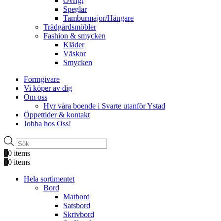
Övrigt
Speglar
Tamburmajor/Hängare
Trädgårdsmöbler
Fashion & smycken
Kläder
Väskor
Smycken
Formgivare
Vi köper av dig
Om oss
Hyr våra boende i Svarte utanför Ystad
Öppettider & kontakt
Jobba hos Oss!
Produktsökning
0
0 items
0
0 items
Hela sortimentet
Bord
Matbord
Satsbord
Skrivbord