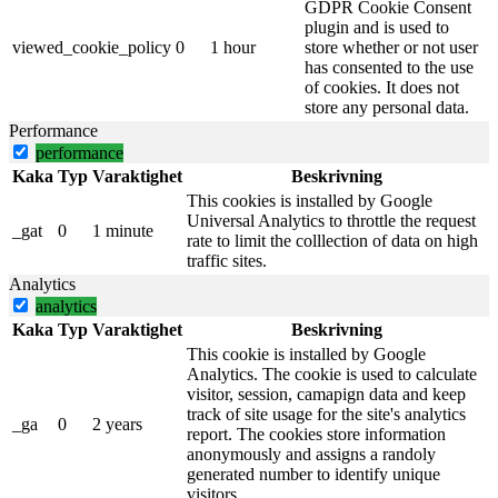
GDPR Cookie Consent
plugin and is used to
viewed_cookie_policy
0
1 hour
store whether or not user
has consented to the use
of cookies. It does not
store any personal data.
Performance
performance
Kaka
Typ
Varaktighet
Beskrivning
This cookies is installed by Google
Universal Analytics to throttle the request
_gat
0
1 minute
rate to limit the colllection of data on high
traffic sites.
Analytics
analytics
Kaka
Typ
Varaktighet
Beskrivning
This cookie is installed by Google
Analytics. The cookie is used to calculate
visitor, session, camapign data and keep
track of site usage for the site's analytics
_ga
0
2 years
report. The cookies store information
anonymously and assigns a randoly
generated number to identify unique
visitors.