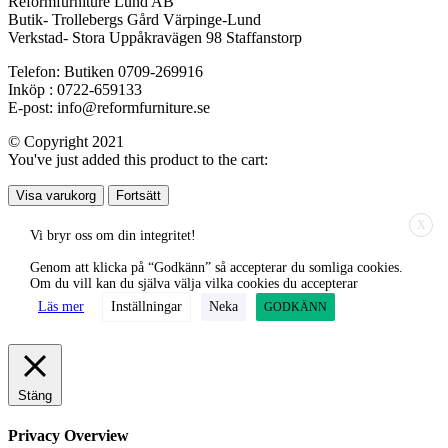
Reformfurniture Lund AB
Butik- Trollebergs Gård Värpinge-Lund
Verkstad- Stora Uppåkravägen 98 Staffanstorp
Telefon: Butiken 0709-269916
Inköp : 0722-659133
E-post: info@reformfurniture.se
© Copyright 2021
You've just added this product to the cart:
Visa varukorg
Fortsätt
X
Vi bryr oss om din integritet!
Genom att klicka på “Godkänn” så accepterar du somliga cookies.
Om du vill kan du själva välja vilka cookies du accepterar
Läs mer
Inställningar
Neka
GODKÄNN
Stäng
Privacy Overview