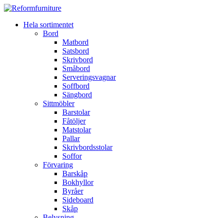
Hela sortimentet
Bord
Matbord
Satsbord
Skrivbord
Småbord
Serveringsvagnar
Soffbord
Sängbord
Sittmöbler
Barstolar
Fåtöljer
Matstolar
Pallar
Skrivbordsstolar
Soffor
Förvaring
Barskåp
Bokhyllor
Byråer
Sideboard
Skåp
Belysning