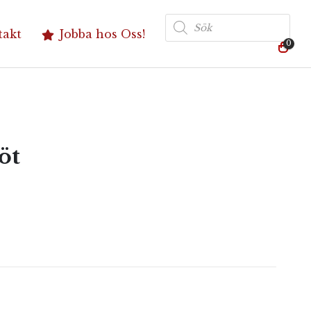
Produktsökning
takt
Jobba hos Oss!
0
öt