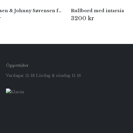
Rud Thygesen & Johnny Sørensen för Botium, Danmark – 1970-tal
Rullbord med intarsia
r
3200
kr
Öppettider
Vardagar 11-18 Lördag & söndag 11-16