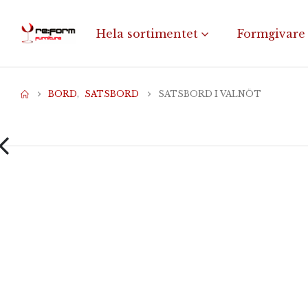
Hela sortimentet
Formgivare
BORD
,
SATSBORD
SATSBORD I VALNÖT