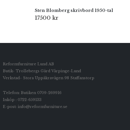
Sten Blomberg skrivbord 1950-tal
17500
kr
Reformfurniture Lund AB
Butik- Trollebergs Gård Värpinge-Lund
Verkstad- Stora Uppåkravägen 98 Staffanstorp
Telefon: Butiken 0709-269916
Inköp : 0722-659133
E-post: info@reformfurniture.se