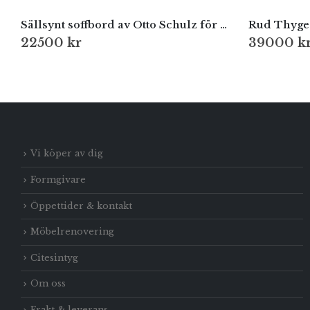
Sällsynt soffbord av Otto Schulz för Boet, Göteborg, 1930-tal
22500
kr
39000
k
Vi köper av dig
Formgivare
Öppettider & kontakt
Möbelrenovering
Citesintyg
Om oss
Frakt & leverans