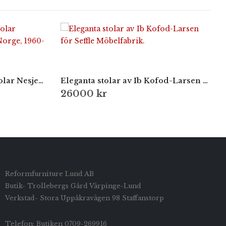
Torbjörn Afdal – Darby stolar Nesjestranda Möbelfabrik, Norge, 1960-tal
Eleganta stolar av Ib Kofod-Larsen för Seffle Möbelfabrik.
26000
kr
Reformfurniture Lund AB
Butik- Trollebergs Gård Värpinge-Lund
Verkstad- Stora Uppåkravägen 98 Staffanstorp
Telefon: Butiken 0709-269916