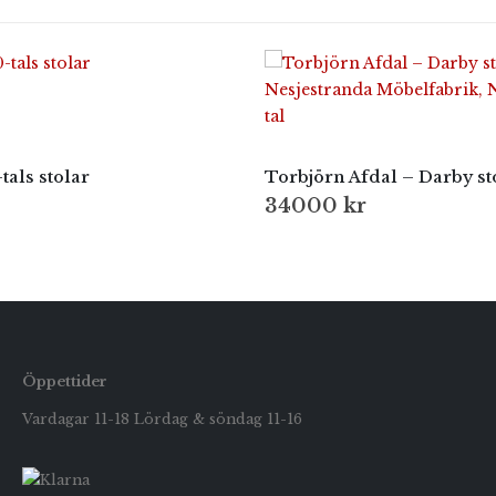
als stolar
34000
kr
Öppettider
Vardagar 11-18 Lördag & söndag 11-16