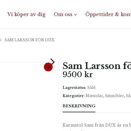
Vi köper av dig
Om oss
Öppettider & kon
SAM LARSSON FÖR DUX
Sam Larsson f
9500
kr
Lagerstatus:
Såld
Kategorier:
Matstolar
,
Sittmöbler
,
Sk
BESKRIVNING
Karmstol Sam från DUX är en b