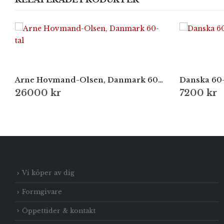
Arne Hovmand-Olsen, Danmark 60-tal
Danska 60-t
26000
kr
7200
kr
Vi köper av dig
Formgivare
Öppettider & kontakt