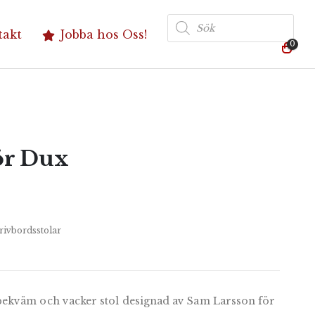
Produktsökning
takt
Jobba hos Oss!
0
ör Dux
rivbordsstolar
ekväm och vacker stol designad av Sam Larsson för