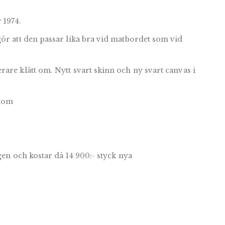
 1974.
gör att den passar lika bra vid matbordet som vid
are klätt om. Nytt svart skinn och ny svart canvas i
 dom
gen och kostar då 14 900:- styck nya