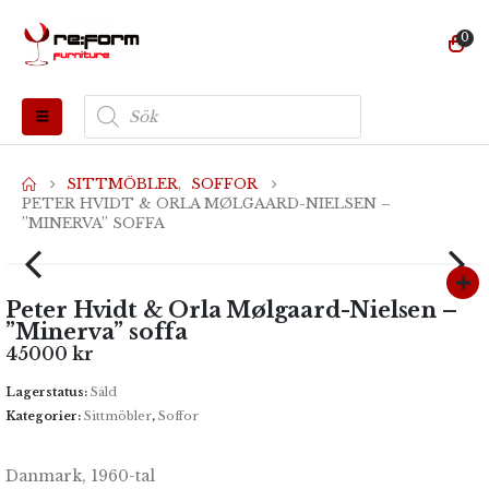
0
Produktsökning
SITTMÖBLER
,
SOFFOR
PETER HVIDT & ORLA MØLGAARD-NIELSEN –
”MINERVA” SOFFA
Peter Hvidt & Orla Mølgaard-Nielsen –
”Minerva” soffa
45000
kr
Lagerstatus:
Såld
Kategorier:
Sittmöbler
,
Soffor
Danmark, 1960-tal