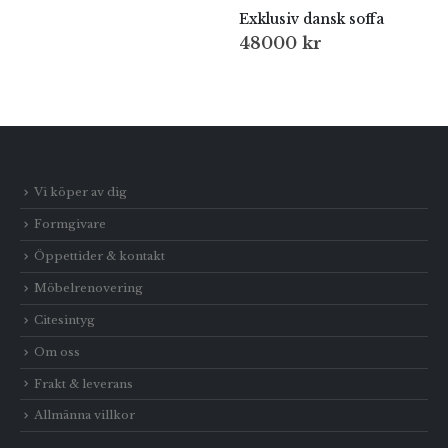
Exklusiv dansk soffa
48000
kr
Vi köper av dig
Formgivare
Öppettider & kontakt
Möbelrenovering
Citesintyg
Om oss
Frakt & leverans
Allmänna villkor