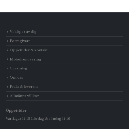
Vi köper av dig
Formgivare
Öppettider & kontakt
Möbelrenovering
Citesintyg
Om oss
Frakt & leverans
Allmänna villkor
Öppettider
Vardagar 11-18 Lördag & söndag 11-16