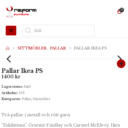
0
Produktsökning
SITTMÖBLER
,
PALLAR
PALLAR IKEA PS
Pallar Ikea PS
1400
kr
Lagerstatus:
Såld
Artikelnr:
193
Kategorier:
Pallar
,
Sittmöbler
Två pallar i metall och rött garn.
”Eskilstuna”, Graeme Findlay och Carmel McElroy, Ikea