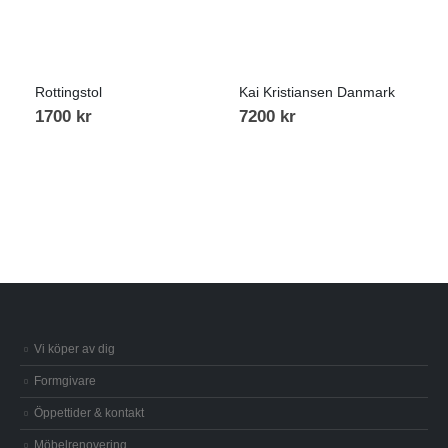
Rottingstol
Kai Kristiansen Danmark
1700
kr
7200
kr
Vi köper av dig
Formgivare
Öppettider & kontakt
Möbelrenovering