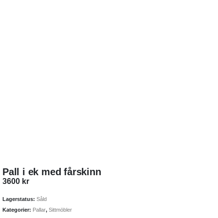
Pall i ek med fårskinn
3600
kr
Lagerstatus:
Såld
Kategorier:
Pallar
,
Sittmöbler