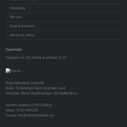
Citesintyg
Om oss
Frakt & leverans
Allmänna villkor
Öppettider
Vardagar 11-18 Lördag & söndag 11-16
Reformfurniture Lund AB
Butik- Trollebergs Gård Värpinge-Lund
Verkstad- Stora Uppåkravägen 98 Staffanstorp
Telefon: Butiken 0709-269916
Inköp : 0722-659133
E-post: info@reformfurniture.se