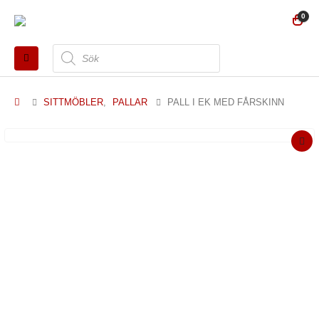
0
Produktsökning
SITTMÖBLER
,
PALLAR
PALL I EK MED FÅRSKINN