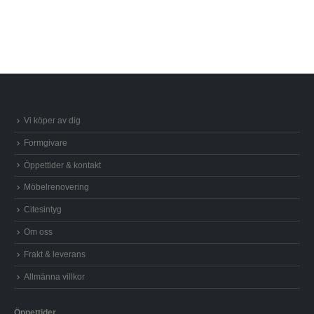
Vi köper av dig
Formgivare
Öppettider & kontakt
Möbelrenovering
Citesintyg
Om oss
Frakt & leverans
Allmänna villkor
Öppettider