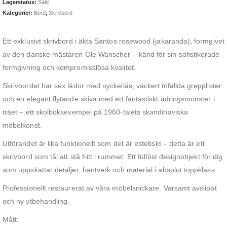
Lagerstatus:
Såld
Kategorier:
Bord
,
Skrivbord
Ett exklusivt skrivbord i äkta Santos rosewood (jakaranda), formgivet
av den danske mästaren Ole Wanscher – känd för sin sofistikerade
formgivning och kompromisslösa kvalitet.
Skrivbordet har sex lådor med nyckellås, vackert infällda grepplister
och en elegant flytande skiva med ett fantastiskt ådringsmönster i
träet – ett skolboksexempel på 1960-talets skandinaviska
möbelkonst.
Utförandet är lika funktionellt som det är estetiskt – detta är ett
skrivbord som tål att stå fritt i rummet. Ett tidlöst designobjekt för dig
som uppskattar detaljer, hantverk och material i absolut toppklass.
Professionellt restaurerat av våra möbelsnickare. Varsamt avslipat
och ny ytbehandling.
Mått: